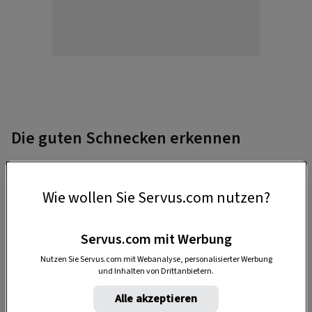
Die guten Schnecken erkennen
Der
gestreifte Tigerschnegel
(Limax maximus)
frisst zerfallene organische Substanz genauso
Wie wollen Sie Servus.com nutzen?
wie Schneckeneier und noch lebende Schnecken.
Ihn sollte man wie auch die
unter Naturschutz
Servus.com mit Werbung
stehende
Weinbergschnecke
(Helix pomatia) als
Nutzen Sie Servus.com mit Webanalyse, personalisierter Werbung
gute Schnecken willkommen heißen.
und Inhalten von Drittanbietern.
Alle akzeptieren