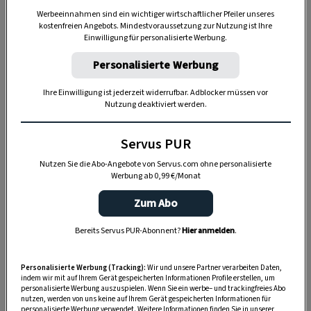
Warum sind Tigerschnegel und
Werbeeinnahmen sind ein wichtiger wirtschaftlicher Pfeiler unseres
Weinbergschnecken nützlich?
kostenfreien Angebots. Mindestvoraussetzung zur Nutzung ist Ihre
Einwilligung für personalisierte Werbung.
Fressfeinde von Schädlingen:
Tigerschnegel
Personalisierte Werbung
ernähren sich hauptsächlich von anderen
Ihre Einwilligung ist jederzeit widerrufbar. Adblocker müssen vor
Schnecken, einschließlich Arten, die als
Nutzung deaktiviert werden.
Gartenplage gelten, wie beispielsweise
Nacktschnecken. Auch Weinbergschnecken
Servus PUR
fressen Schneckenlarven und -eier. So helfen
Nutzen Sie die Abo-Angebote von Servus.com ohne personalisierte
sie dabei, das Pflanzenwachstum zu schützen
Werbung ab 0,99 €/Monat
und den Bedarf an
Zum Abo
Schädlingsbekämpfungsmitteln zu
reduzieren.
Bereits Servus PUR-Abonnent?
Hier anmelden
.
Abbau von organischem Material:
Sie
Personalisierte Werbung (Tracking):
Wir und unsere Partner verarbeiten Daten,
indem wir mit auf Ihrem Gerät gespeicherten Informationen Profile erstellen, um
spielen außerdem eine wichtige Rolle im
personalisierte Werbung auszuspielen. Wenn Sie ein werbe– und trackingfreies Abo
Abbau von abgestorbenen
nutzen, werden von uns keine auf Ihrem Gerät gespeicherten Informationen für
personalisierte Werbung verwendet. Weitere Informationen finden Sie in unserer