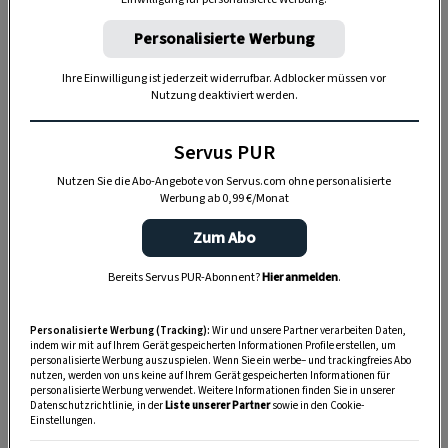
Personalisierte Werbung
Ihre Einwilligung ist jederzeit widerrufbar. Adblocker müssen vor
Nutzung deaktiviert werden.
Servus PUR
Nutzen Sie die Abo-Angebote von Servus.com ohne personalisierte
Werbung ab 0,99 €/Monat
„Servus Garten“ auf WhatsApp
Zum Abo
Nutzen Sie WhatsApp auf Ihrem Handy und lieben es, auf
Bereits Servus PUR-Abonnent?
Hier anmelden
.
dem Balkon, der Terrasse oder im Garten zu werkeln? In
unserem kostenlosen WhatsApp-Kanal finden Sie täglich
Personalisierte Werbung (Tracking):
Wir und unsere Partner verarbeiten Daten,
indem wir mit auf Ihrem Gerät gespeicherten Informationen Profile erstellen, um
Tipps und Tricks für Garten, Terrasse, Balkon- und
personalisierte Werbung auszuspielen. Wenn Sie ein werbe– und trackingfreies Abo
Zimmerpflanzen.
nutzen, werden von uns keine auf Ihrem Gerät gespeicherten Informationen für
personalisierte Werbung verwendet. Weitere Informationen finden Sie in unserer
Datenschutzrichtlinie, in der
Liste unserer Partner
sowie in den Cookie-
Einstellungen.
HIER MEHR ERFAHREN