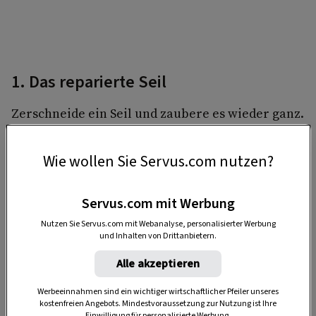
1. Das reparierte Seil
Zerschneide ein Seil und zaubere es wieder ganz.
Wie wollen Sie Servus.com nutzen?
Das brauchst du:
1 kurzes Stück Seil (10 cm)
Servus.com mit Werbung
Nutzen Sie Servus.com mit Webanalyse, personalisierter Werbung
1 langes Stück Seil (30 cm)
und Inhalten von Drittanbietern.
1 Stück Klebeband und 1 Schere
Alle akzeptieren
Werbeeinnahmen sind ein wichtiger wirtschaftlicher Pfeiler unseres
kostenfreien Angebots. Mindestvoraussetzung zur Nutzung ist Ihre
Einwilligung für personalisierte Werbung.