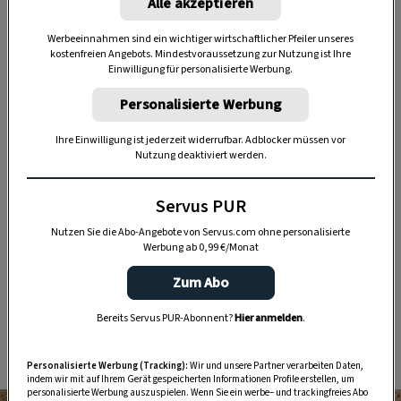
Alle akzeptieren
Werbeeinnahmen sind ein wichtiger wirtschaftlicher Pfeiler unseres
kostenfreien Angebots. Mindestvoraussetzung zur Nutzung ist Ihre
Einwilligung für personalisierte Werbung.
„Servus Garten“ auf WhatsApp
Personalisierte Werbung
Nutzen Sie WhatsApp auf Ihrem Handy und lieben es, auf
dem Balkon, der Terrasse oder im Garten zu werkeln? In
Ihre Einwilligung ist jederzeit widerrufbar. Adblocker müssen vor
Nutzung deaktiviert werden.
unserem kostenlosen WhatsApp-Kanal finden Sie täglich
Tipps und Tricks für Garten, Terrasse, Balkon- und
Servus PUR
Zimmerpflanzen.
Nutzen Sie die Abo-Angebote von Servus.com ohne personalisierte
Werbung ab 0,99 €/Monat
HIER MEHR ERFAHREN
Zum Abo
Bereits Servus PUR-Abonnent?
Hier anmelden
.
Restlküche, wie sie Groß und Klein schmeckt. So
gelingt ein herzhafter
Grenadiermarsch
.
Personalisierte Werbung (Tracking):
Wir und unsere Partner verarbeiten Daten,
indem wir mit auf Ihrem Gerät gespeicherten Informationen Profile erstellen, um
personalisierte Werbung auszuspielen. Wenn Sie ein werbe– und trackingfreies Abo