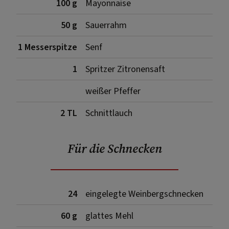
100 g
Mayonnaise
50 g
Sauerrahm
1 Messerspitze
Senf
1
Spritzer Zitronensaft
weißer Pfeffer
2 TL
Schnittlauch
Für die Schnecken
24
eingelegte Weinbergschnecken
60 g
glattes Mehl