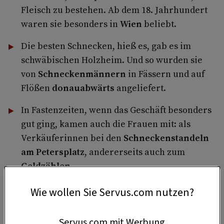
Fleisch zu bestehen. Ab dem 18. Jahrhundert
waren sie besonders in
Wien
beliebt.
Die besten Schnecken, hieß es, gab es im
schwäbischen Holzheim. Und so wurden sie
von
Schneckenmännern
in Fässern und auf
Flößen
donauabwärts
angeliefert.
In Fastenzeiten, wenn das Geschäft besonders
gut ging, kamen auch die Frauen mit: als
Verkäuferinnen bei den
Schneckenstandeln
am Petersplatz
, andererseits auch zum
Geldzählen
.
Wie wollen Sie Servus.com nutzen?
4 Portionen
Servus.com mit Werbung