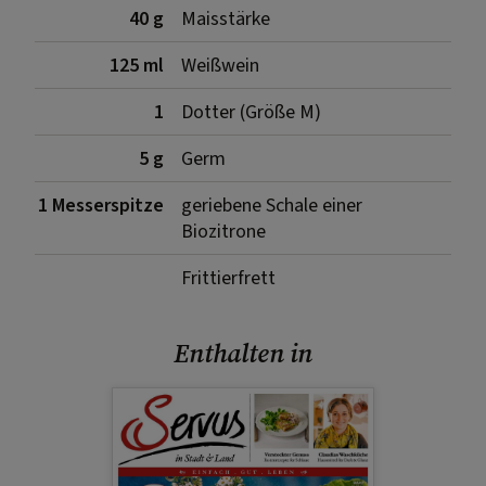
40 g
Maisstärke
125 ml
Weißwein
1
Dotter (Größe M)
5 g
Germ
1 Messerspitze
geriebene Schale einer
Biozitrone
Frittierfrett
Enthalten in