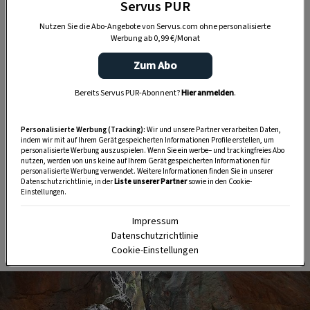
Servus PUR
Nutzen Sie die Abo-Angebote von Servus.com ohne personalisierte
Werbung ab 0,99 €/Monat
Zum Abo
„Servus Garten“ auf WhatsApp
Bereits Servus PUR-Abonnent?
Hier anmelden
.
Nutzen Sie WhatsApp auf Ihrem Handy und lieben es, auf
dem Balkon, der Terrasse oder im Garten zu werkeln? In
Personalisierte Werbung (Tracking):
Wir und unsere Partner verarbeiten Daten,
indem wir mit auf Ihrem Gerät gespeicherten Informationen Profile erstellen, um
unserem kostenlosen WhatsApp-Kanal finden Sie täglich
personalisierte Werbung auszuspielen. Wenn Sie ein werbe– und trackingfreies Abo
Tipps und Tricks für Garten, Terrasse, Balkon- und
nutzen, werden von uns keine auf Ihrem Gerät gespeicherten Informationen für
personalisierte Werbung verwendet. Weitere Informationen finden Sie in unserer
Zimmerpflanzen.
Datenschutzrichtlinie, in der
Liste unserer Partner
sowie in den Cookie-
Einstellungen.
HIER MEHR ERFAHREN
Impressum
Datenschutzrichtlinie
Cookie-Einstellungen