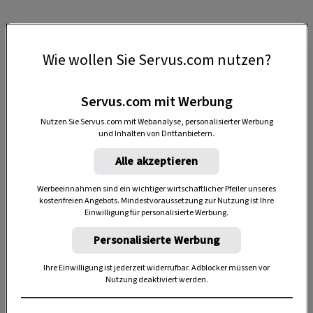
Wie wollen Sie Servus.com nutzen?
1. Seisenbergklamm (Salzburg)
Die Seisenbergklamm liegt im salzburgerischen
Servus.com mit Werbung
Weißbach bei Lofer im Pinzgauer Saalachtal.
Nutzen Sie Servus.com mit Webanalyse, personalisierter Werbung
und Inhalten von Drittanbietern.
Eindrucksvoll gräbt sich der Weißbach durch den
Kalkfels. Ein gut ausgebauter Weg über Stege
Alle akzeptieren
führt durch die 600 Meter lange Schlucht.
Werbeeinnahmen sind ein wichtiger wirtschaftlicher Pfeiler unseres
kostenfreien Angebots. Mindestvoraussetzung zur Nutzung ist Ihre
Einwilligung für personalisierte Werbung.
Personalisierte Werbung
Ihre Einwilligung ist jederzeit widerrufbar. Adblocker müssen vor
Nutzung deaktiviert werden.