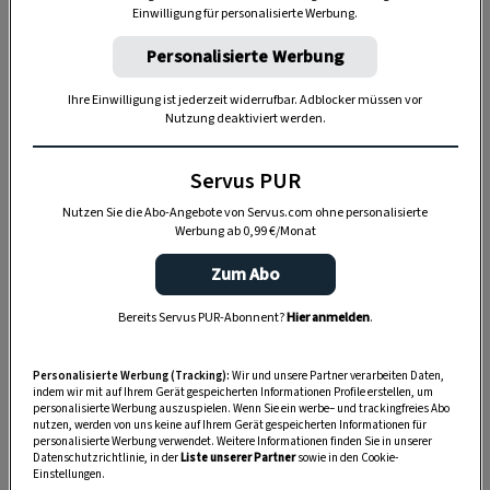
Einwilligung für personalisierte Werbung.
20:15 Uhr
auf ServusTV zu sehen. Weitere Infos und die
Sendungen zum Nachsehen gibt es
Personalisierte Werbung
auf
servustv.com/heimatleuchten
.
Ihre Einwilligung ist jederzeit widerrufbar. Adblocker müssen vor
Nutzung deaktiviert werden.
Servus PUR
Nutzen Sie die Abo-Angebote von Servus.com ohne personalisierte
Werbung ab 0,99 €/Monat
Zum Abo
Bereits Servus PUR-Abonnent?
Hier anmelden
.
Personalisierte Werbung (Tracking):
Wir und unsere Partner verarbeiten Daten,
indem wir mit auf Ihrem Gerät gespeicherten Informationen Profile erstellen, um
personalisierte Werbung auszuspielen. Wenn Sie ein werbe– und trackingfreies Abo
„Servus Garten“ auf WhatsApp
nutzen, werden von uns keine auf Ihrem Gerät gespeicherten Informationen für
personalisierte Werbung verwendet. Weitere Informationen finden Sie in unserer
Datenschutzrichtlinie, in der
Liste unserer Partner
sowie in den Cookie-
Nutzen Sie WhatsApp auf Ihrem Handy und lieben es, auf
Einstellungen.