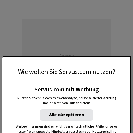
Anzeige
Wie wollen Sie Servus.com nutzen?
Servus.com mit Werbung
Nutzen Sie Servus.com mit Webanalyse, personalisierter Werbung
und Inhalten von Drittanbietern.
Alle akzeptieren
Die Sendung bei ServusTV On streamen!
Werbeeinnahmen sind ein wichtiger wirtschaftlicher Pfeiler unseres
Die Sendung
„Heimatleuchten“
ist immer
freitags ab
kostenfreien Angebots. Mindestvoraussetzung zur Nutzung ist Ihre