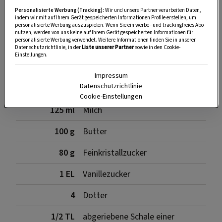
3 EL
zerlassene Butter
Personalisierte Werbung (Tracking):
Wir und unsere Partner verarbeiten Daten,
indem wir mit auf Ihrem Gerät gespeicherten Informationen Profile erstellen, um
personalisierte Werbung auszuspielen. Wenn Sie ein werbe– und trackingfreies Abo
nutzen, werden von uns keine auf Ihrem Gerät gespeicherten Informationen für
personalisierte Werbung verwendet. Weitere Informationen finden Sie in unserer
Für die Fülle
Datenschutzrichtlinie, in der
Liste unserer Partner
sowie in den Cookie-
Einstellungen.
Impressum
Datenschutzrichtlinie
3
altbackene Semmeln
Cookie-Einstellungen
125 ml
Milch
100 g
Butter
80 g
Feinkristallzucker
1 EL
Vanillezucker
4
Dotter
1/2 TL
abgeriebene Schale einer