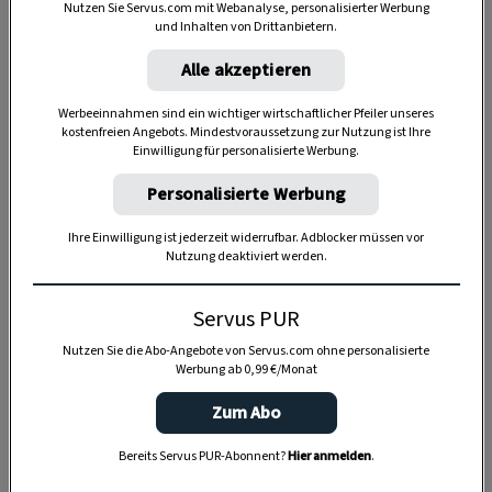
Nutzen Sie Servus.com mit Webanalyse, personalisierter Werbung
und Inhalten von Drittanbietern.
SPEICHERN
DRUCKEN
Alle akzeptieren
Werbeeinnahmen sind ein wichtiger wirtschaftlicher Pfeiler unseres
Für den Strudelteig
kostenfreien Angebots. Mindestvoraussetzung zur Nutzung ist Ihre
Einwilligung für personalisierte Werbung.
Personalisierte Werbung
270 g
glattes Mehl
Ihre Einwilligung ist jederzeit widerrufbar. Adblocker müssen vor
Nutzung deaktiviert werden.
1
Ei (Größe M)
Servus PUR
2 EL
Öl
Nutzen Sie die Abo-Angebote von Servus.com ohne personalisierte
1 TL
Weißweinessig
Werbung ab 0,99 €/Monat
Zum Abo
1 Prise
Salz
Bereits Servus PUR-Abonnent?
Hier anmelden
.
125 ml
lauwarmes Wasser