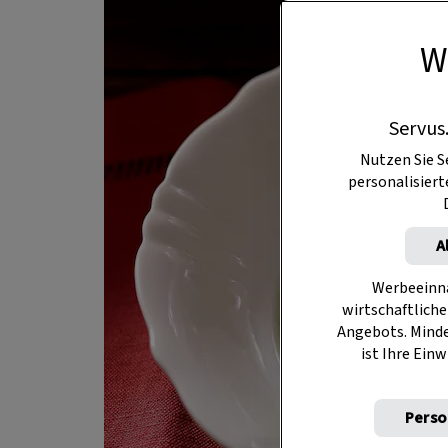
W
Servus
Nutzen Sie S
personalisier
A
Werbeeinna
wirtschaftliche
Angebots. Mind
ist Ihre Einw
Perso