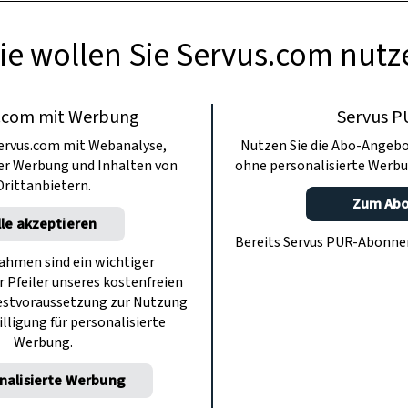
ie wollen Sie Servus.com nutz
.com mit Werbung
Servus P
ervus.com mit Webanalyse,
Nutzen Sie die Abo-Angebo
ter Werbung und Inhalten von
ohne personalisierte Werbu
Drittanbietern.
Zum Ab
lle akzeptieren
Bereits Servus PUR-Abonn
hmen sind ein wichtiger
r Pfeiler unseres kostenfreien
estvoraussetzung zur Nutzung
illigung für personalisierte
Werbung.
nalisierte Werbung