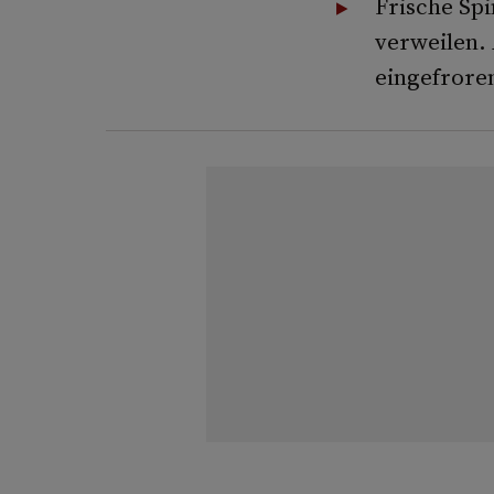
Frische Spi
verweilen.
eingefroren