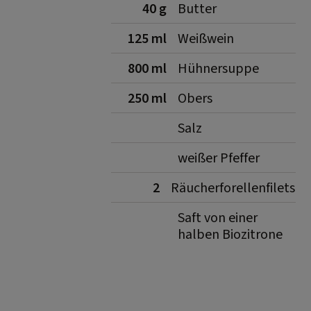
40 g
Butter
125 ml
Weißwein
800 ml
Hühnersuppe
250 ml
Obers
Salz
weißer Pfeffer
2
Räucherforellenfilets
Saft von einer
halben Biozitrone