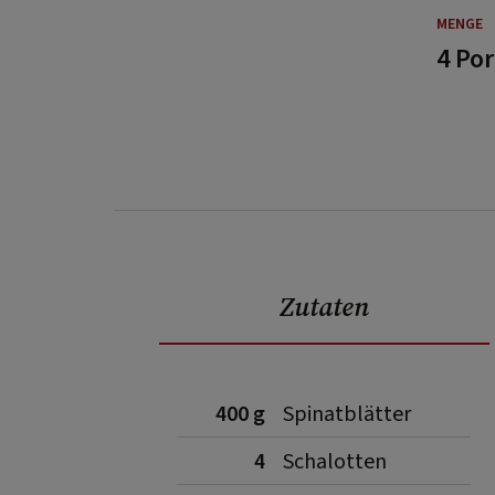
MENGE
4 Po
Zutaten
400 g
Spinatblätter
4
Schalotten