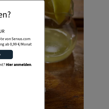
en?
UR
te von Servus.com
ng ab 0,99 €/Monat
o
ent?
Hier anmelden
.