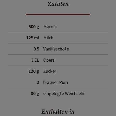
Zutaten
500 g
Maroni
125 ml
Milch
0.5
Vanilleschote
3 EL
Obers
120 g
Zucker
2
brauner Rum
80 g
eingelegte Weichseln
Enthalten in