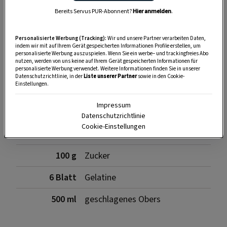
SPEICHERN
DRUCKEN
Bereits Servus PUR-Abonnent?
Hier anmelden
.
Personalisierte Werbung (Tracking):
Wir und unsere Partner verarbeiten Daten,
Zutaten
indem wir mit auf Ihrem Gerät gespeicherten Informationen Profile erstellen, um
personalisierte Werbung auszuspielen. Wenn Sie ein werbe– und trackingfreies Abo
nutzen, werden von uns keine auf Ihrem Gerät gespeicherten Informationen für
personalisierte Werbung verwendet. Weitere Informationen finden Sie in unserer
Datenschutzrichtlinie, in der
Liste unserer Partner
sowie in den Cookie-
Einstellungen.
500 ml
Milch
Impressum
1
Vanilleschote
Datenschutzrichtlinie
Cookie-Einstellungen
4
Eidotter
100 g
Zucker
6 Blatt
Gelatine
500 ml
geschlagenes Obers