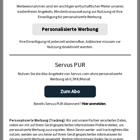
Werbeeinnahmen sind ein wichtiger wirtschaftlicher Pfeiler unseres
kostenfreien Angebots. Mindestvoraussetzung zur Nutzung ist Ihre
Einwilligung für personalisierte Werbung.
Personalisierte Werbung
Ihre Einwilligung ist jederzeit widerrufbar. Adblocker müssen vor
Nutzung deaktiviert werden.
Servus PUR
Nutzen Sie die Abo-Angebote von Servus.com ohne personalisierte
Werbung ab 0,99 €/Monat
Anzeige
Zum Abo
Bereits Servus PUR-Abonnent?
Hier anmelden
.
Personalisierte Werbung (Tracking):
Wir und unsere Partner verarbeiten Daten,
indem wir mit auf Ihrem Gerät gespeicherten Informationen Profile erstellen, um
personalisierte Werbung auszuspielen. Wenn Sie ein werbe– und trackingfreies Abo
nutzen, werden von uns keine auf Ihrem Gerät gespeicherten Informationen für
personalisierte Werbung verwendet. Weitere Informationen finden Sie in unserer