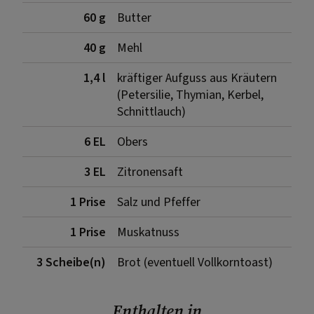
60 g
Butter
40 g
Mehl
1,4 l
kräftiger Aufguss aus Kräutern
(Petersilie, Thymian, Kerbel,
Schnittlauch)
6 EL
Obers
3 EL
Zitronensaft
1 Prise
Salz und Pfeffer
1 Prise
Muskatnuss
3 Scheibe(n)
Brot (eventuell Vollkorntoast)
Enthalten in