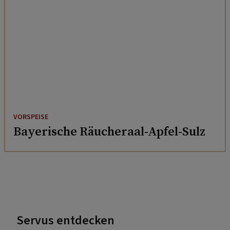
VORSPEISE
Bayerische Räucheraal-Apfel-Sulz
Servus entdecken
Kleindenkmäler in Österreich: Was Marterln bedeuten