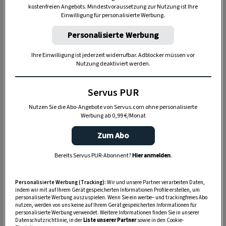
kostenfreien Angebots. Mindestvoraussetzung zur Nutzung ist Ihre
Einwilligung für personalisierte Werbung.
Personalisierte Werbung
Ihre Einwilligung ist jederzeit widerrufbar. Adblocker müssen vor
Nutzung deaktiviert werden.
Servus PUR
Nutzen Sie die Abo-Angebote von Servus.com ohne personalisierte
Werbung ab 0,99 €/Monat
Zum Abo
SELBERMACHEN
Deko-Ideen mit Kerzen
Bereits Servus PUR-Abonnent?
Hier anmelden
.
Personalisierte Werbung (Tracking):
Wir und unsere Partner verarbeiten Daten,
indem wir mit auf Ihrem Gerät gespeicherten Informationen Profile erstellen, um
personalisierte Werbung auszuspielen. Wenn Sie ein werbe– und trackingfreies Abo
2. Tricks gegen Kratzer und
nutzen, werden von uns keine auf Ihrem Gerät gespeicherten Informationen für
Verformungen
personalisierte Werbung verwendet. Weitere Informationen finden Sie in unserer
Datenschutzrichtlinie, in der
Liste unserer Partner
sowie in den Cookie-