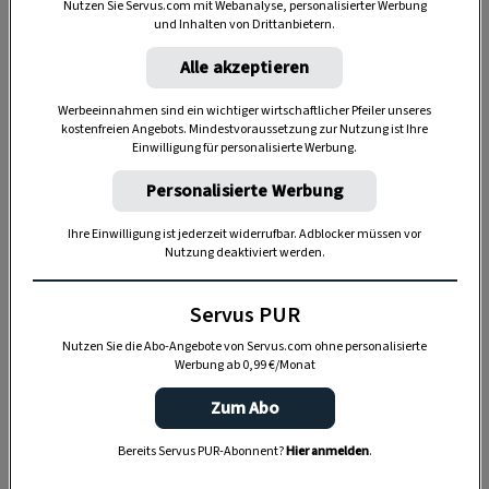
Nutzen Sie Servus.com mit Webanalyse, personalisierter Werbung
schon verschwunden ist. Wenn nicht, einfach den
und Inhalten von Drittanbietern.
Trick wiederholen.
Alle akzeptieren
Werbeeinnahmen sind ein wichtiger wirtschaftlicher Pfeiler unseres
kostenfreien Angebots. Mindestvoraussetzung zur Nutzung ist Ihre
Einwilligung für personalisierte Werbung.
Personalisierte Werbung
Ihre Einwilligung ist jederzeit widerrufbar. Adblocker müssen vor
Nutzung deaktiviert werden.
Anzeige
Servus PUR
Nutzen Sie die Abo-Angebote von Servus.com ohne personalisierte
Werbung ab 0,99 €/Monat
Zum Abo
Bereits Servus PUR-Abonnent?
Hier anmelden
.