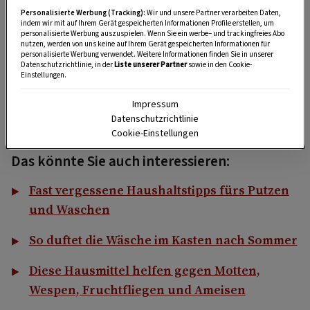
Dieser Kniff
funktioniert nur bei Naturholz
. Es
Personalisierte Werbung (Tracking):
Wir und unsere Partner verarbeiten Daten,
indem wir mit auf Ihrem Gerät gespeicherten Informationen Profile erstellen, um
darf also kein Pressholz sein. Auch bei mit Lack
personalisierte Werbung auszuspielen. Wenn Sie ein werbe– und trackingfreies Abo
nutzen, werden von uns keine auf Ihrem Gerät gespeicherten Informationen für
versiegelten Oberflächen zeigt dieser Trick
personalisierte Werbung verwendet. Weitere Informationen finden Sie in unserer
Datenschutzrichtlinie, in der
Liste unserer Partner
sowie in den Cookie-
keine Wirkung. Ist die Struktur des Holzes
Einstellungen.
verletzt – zum Beispiel durch scharfe Kratzer,
Impressum
Risse oder Löcher – muss noch zusätzlich
Datenschutzrichtlinie
geschliffen werden.
Cookie-Einstellungen
Das könnte Sie auch interessieren:
Fast vergessene Haushaltstipps fürs Putzen
und Waschen
So duftet die Wäsche im Kasten nach Sommer
Diese Hausmittel helfen gegen Motten,
Wespen, Fruchtfliegen und Ameisen