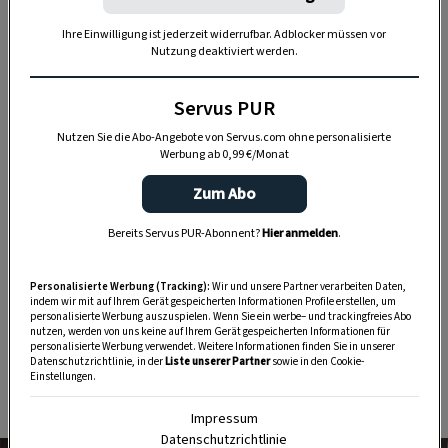
Ihre Einwilligung ist jederzeit widerrufbar. Adblocker müssen vor
Nutzung deaktiviert werden.
Servus PUR
Nutzen Sie die Abo-Angebote von Servus.com ohne personalisierte
Werbung ab 0,99 €/Monat
WOHNEN
So lässt sich Kerzenwachs leicht
Zum Abo
entfernen
Bereits Servus PUR-Abonnent?
Hier anmelden
.
Personalisierte Werbung (Tracking):
Wir und unsere Partner verarbeiten Daten,
indem wir mit auf Ihrem Gerät gespeicherten Informationen Profile erstellen, um
2. Porzellan als Kerzenhalter
personalisierte Werbung auszuspielen. Wenn Sie ein werbe– und trackingfreies Abo
nutzen, werden von uns keine auf Ihrem Gerät gespeicherten Informationen für
personalisierte Werbung verwendet. Weitere Informationen finden Sie in unserer
Altes
Geschirr
lässt sich bestens zu
Datenschutzrichtlinie, in der
Liste unserer Partner
sowie in den Cookie-
Einstellungen.
Kerzenhaltern zweckentfremden.
Impressum
Datenschutzrichtlinie