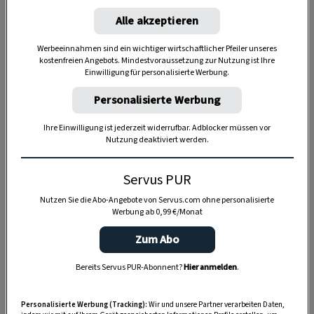
Alle akzeptieren
Werbeeinnahmen sind ein wichtiger wirtschaftlicher Pfeiler unseres
kostenfreien Angebots. Mindestvoraussetzung zur Nutzung ist Ihre
Einwilligung für personalisierte Werbung.
Personalisierte Werbung
Ihre Einwilligung ist jederzeit widerrufbar. Adblocker müssen vor
Nutzung deaktiviert werden.
Servus PUR
Nutzen Sie die Abo-Angebote von Servus.com ohne personalisierte
Werbung ab 0,99 €/Monat
Anzeige
Zum Abo
Bereits Servus PUR-Abonnent?
Hier anmelden
.
Personalisierte Werbung (Tracking):
Wir und unsere Partner verarbeiten Daten,