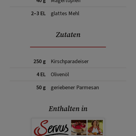
40 g
Magertopfen
2–3 EL
glattes Mehl
Zutaten
250 g
Kirschparadeiser
4 EL
Olivenöl
50 g
geriebener Parmesan
Enthalten in