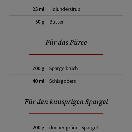
25 ml
Holundersirup
50 g
Butter
Für das Püree
700 g
Spargelbruch
40 ml
Schlagobers
Für den knusprigen Spargel
200 g
dünner grüner Spargel