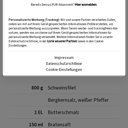
Bereits Servus PUR-Abonnent?
Hier anmelden
.
Personalisierte Werbung (Tracking):
Wir und unsere Partner verarbeiten Daten,
indem wir mit auf Ihrem Gerät gespeicherten Informationen Profile erstellen, um
personalisierte Werbung auszuspielen. Wenn Sie ein werbe– und trackingfreies Abo
nutzen, werden von uns keine auf Ihrem Gerät gespeicherten Informationen für
personalisierte Werbung verwendet. Weitere Informationen finden Sie in unserer
SPEICHERN
DRUCKEN
Datenschutzrichtlinie, in der
Liste unserer Partner
sowie in den Cookie-
Einstellungen.
Impressum
Zutaten
Datenschutzrichtlinie
Cookie-Einstellungen
800 g
Schweinsfilet
Bergkernsalz, weißer Pfeffer
1 EL
Butterschmalz
150 ml
Bratensaft