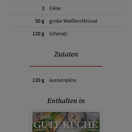
2
Eiklar
50 g
grobe Weißbrotbrösel
120 g
Schmalz
Zutaten
120 g
Austernpilze
Enthalten in