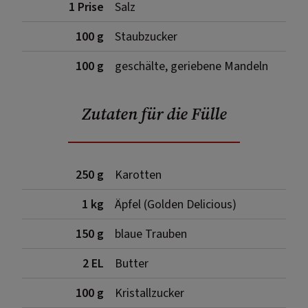
1 Prise
Salz
100 g
Staubzucker
100 g
geschälte, geriebene Mandeln
Zutaten für die Fülle
250 g
Karotten
1 kg
Äpfel (Golden Delicious)
150 g
blaue Trauben
2 EL
Butter
100 g
Kristallzucker