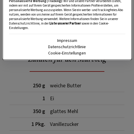
Personalisierte Werbung (Tracking):
Wir und unsere Partner verarbeiten Daten,
indem wir mit auf Ihrem Gerät gespeicherten Informationen Profile erstellen, um
personalisierte Werbung auszuspielen. Wenn Sie ein werbe– und trackingfreies Abo
nutzen, werden von uns keine auf Ihrem Gerät gespeicherten Informationen für
personalisierte Werbung verwendet. Weitere Informationen finden Sie in unserer
Datenschutzrichtlinie, in der
Liste unserer Partner
sowie in den Cookie-
Einstellungen.
SPEICHERN
DRUCKEN
Impressum
Datenschutzrichtlinie
Cookie-Einstellungen
Zutaten für den Mürbteig
250 g
weiche Butter
1
Ei
350 g
glattes Mehl
1 Pkg.
Vanillezucker