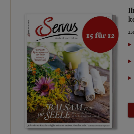
I
k
15