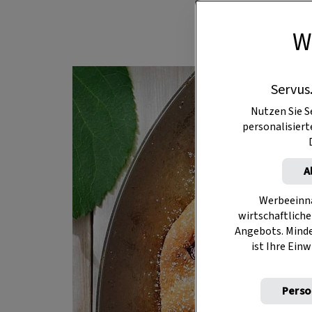
W
Servus
Nutzen Sie S
personalisier
A
Werbeeinna
wirtschaftliche
Angebots. Mind
ist Ihre Einw
Perso