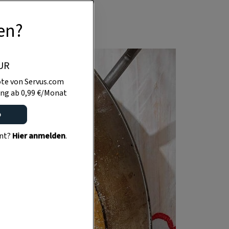
en?
UR
te von Servus.com
ng ab 0,99 €/Monat
o
ent?
Hier anmelden
.