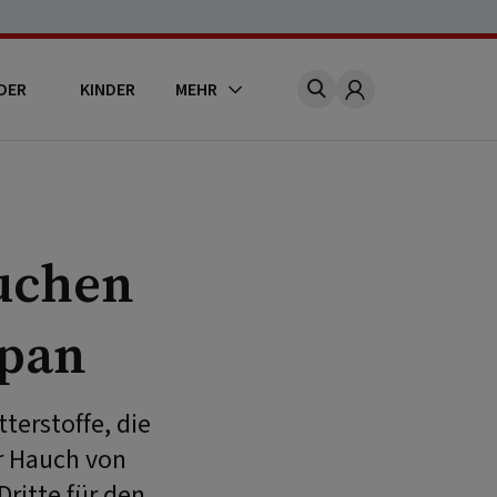
DER
KINDER
MEHR
Account
uchen
ipan
terstoffe, die
r Hauch von
ritte für den