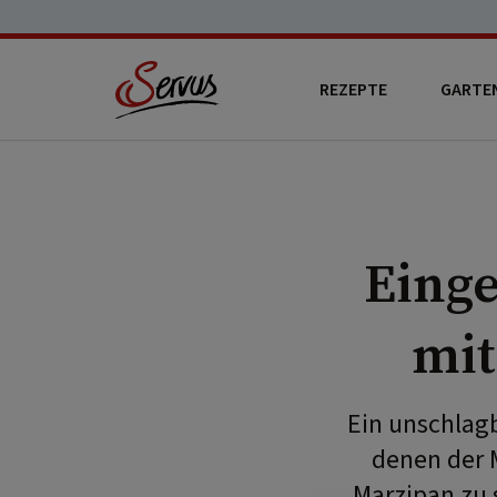
REZEPTE
GARTE
Eing
mit
Ein unschlagb
denen der 
Marzipan zu 