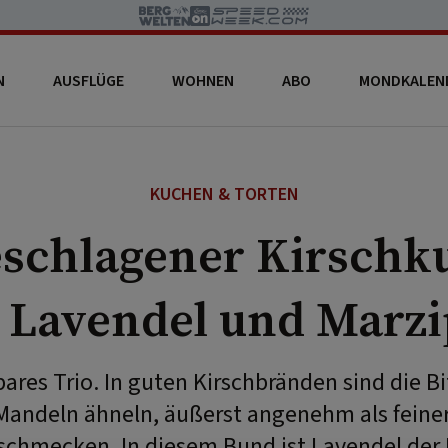
N
AUSFLÜGE
WOHNEN
ABO
MONDKALEN
KUCHEN & TORTEN
eschlagener Kirschk
 Lavendel und Marz
ares Trio. In guten Kirschbränden sind die Bit
Mandeln ähneln, äußerst angenehm als feine
schmecken. In diesem Bund ist Lavendel der D