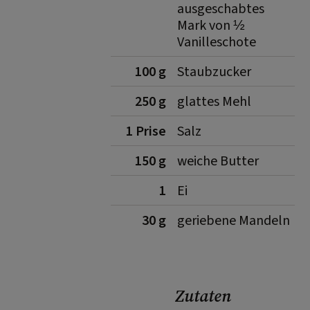
ausgeschabtes
Mark von ½
Vanilleschote
100 g
Staubzucker
250 g
glattes Mehl
1 Prise
Salz
150 g
weiche Butter
1
Ei
30 g
geriebene Mandeln
Zutaten