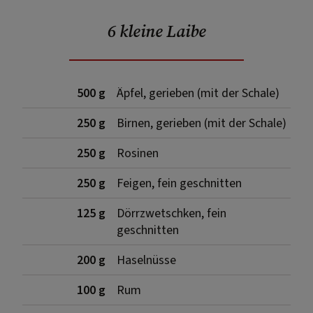
6 kleine Laibe
500 g
Äpfel, gerieben (mit der Schale)
250 g
Birnen, gerieben (mit der Schale)
250 g
Rosinen
250 g
Feigen, fein geschnitten
125 g
Dörrzwetschken, fein
geschnitten
200 g
Haselnüsse
100 g
Rum