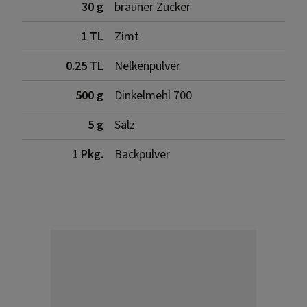
30 g
brauner Zucker
1 TL
Zimt
0.25 TL
Nelkenpulver
500 g
Dinkelmehl 700
5 g
Salz
1 Pkg.
Backpulver