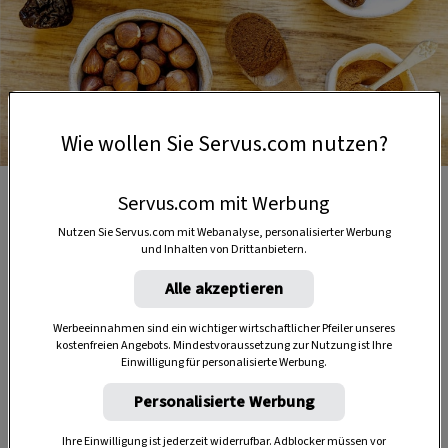
Wie wollen Sie Servus.com nutzen?
Foto: Nadja Hudovernik
Servus.com mit Werbung
Getrocknetes Obst geben dem Früchtebrot Geschmack und
Süße.
Nutzen Sie Servus.com mit Webanalyse, personalisierter Werbung
und Inhalten von Drittanbietern.
Alle akzeptieren
6 Stück
Werbeeinnahmen sind ein wichtiger wirtschaftlicher Pfeiler unseres
kostenfreien Angebots. Mindestvoraussetzung zur Nutzung ist Ihre
Einwilligung für personalisierte Werbung.
Personalisierte Werbung
1:20 Stunden
Ihre Einwilligung ist jederzeit widerrufbar. Adblocker müssen vor