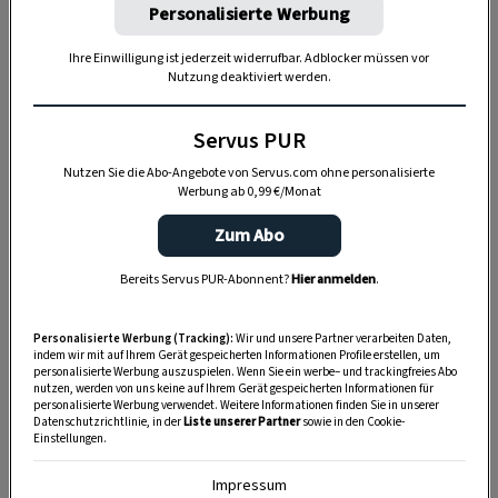
Personalisierte Werbung
Ihre Einwilligung ist jederzeit widerrufbar. Adblocker müssen vor
Nutzung deaktiviert werden.
Servus PUR
Nutzen Sie die Abo-Angebote von Servus.com ohne personalisierte
Werbung ab 0,99 €/Monat
>> Das Garten-Extra mit vielen Tipps für Ihr
Gartenjahr.
Heuer mit 33 Schätzen aus Omas
Zum Abo
Küchengartl und den persönlichen Kraftplätzen
Bereits Servus PUR-Abonnent?
Hier anmelden
.
stolzer Gartenbesitzer. Sie können
Servus Unser
Garten
gleich
hier
versandkostenfrei bestellen.
Personalisierte Werbung (Tracking):
Wir und unsere Partner verarbeiten Daten,
<<
indem wir mit auf Ihrem Gerät gespeicherten Informationen Profile erstellen, um
personalisierte Werbung auszuspielen. Wenn Sie ein werbe– und trackingfreies Abo
Dass der Anbau in Österreich und den östlichen
nutzen, werden von uns keine auf Ihrem Gerät gespeicherten Informationen für
personalisierte Werbung verwendet. Weitere Informationen finden Sie in unserer
Nachbarländern Tradition hat, davon zeugen z. B.
Datenschutzrichtlinie, in der
Liste unserer Partner
sowie in den Cookie-
Einstellungen.
der
Spiralförmige Gelbe
, eine ehemalige
österreichische Handelssorte, der tschechische
Impressum