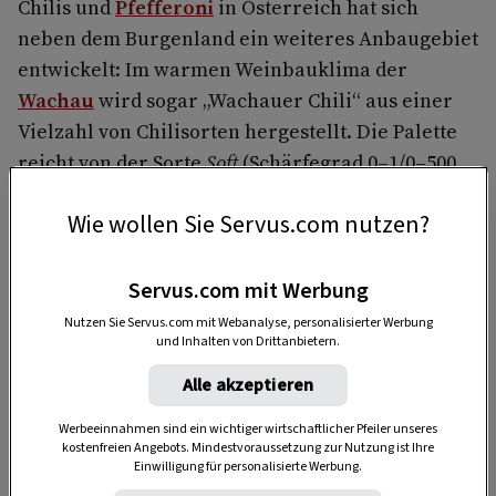
Chilis und
Pfefferoni
in Österreich hat sich
neben dem Burgenland ein weiteres Anbaugebiet
entwickelt: Im warmen Weinbauklima der
Wachau
wird sogar „Wachauer Chili“ aus einer
Vielzahl von Chilisorten hergestellt. Die Palette
reicht von der Sorte
Soft
(Schärfegrad 0–1/0–500
Scoville) bis zur Extremvariante
2Hot
Wie wollen Sie Servus.com nutzen?
(Schärfegrad 10+/500.000–1.500.000 Scoville).
Servus.com mit Werbung
Nutzen Sie Servus.com mit Webanalyse, personalisierter Werbung
und Inhalten von Drittanbietern.
Alle akzeptieren
Werbeeinnahmen sind ein wichtiger wirtschaftlicher Pfeiler unseres
kostenfreien Angebots. Mindestvoraussetzung zur Nutzung ist Ihre
Anzeige
Einwilligung für personalisierte Werbung.