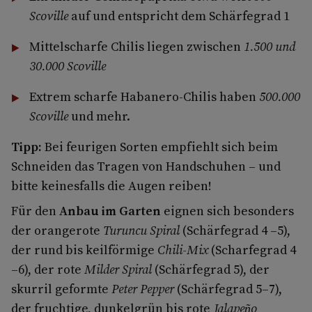
Scoville
auf und entspricht dem Schärfegrad 1
Mittelscharfe Chilis liegen zwischen
1.500 und
30.000 Scoville
Extrem scharfe Habanero-Chilis haben
500.000
Scoville
und mehr.
Tipp:
Bei feurigen Sorten empfiehlt sich beim
Schneiden das Tragen von Handschuhen – und
bitte keinesfalls die Augen reiben!
Für den
Anbau im Garten
eignen sich besonders
der orangerote
Turuncu Spiral
(Schärfegrad 4 –5),
der rund bis keilförmige
Chili-Mix
(Scharfegrad 4
–6), der rote
Milder Spiral
(Schärfegrad 5), der
skurril geformte
Peter Pepper
(Schärfegrad 5–7),
der fruchtige, dunkelgrün bis rote
Jalapeño