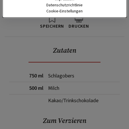
Datenschutzrichtlinie
Cookie-Einstellungen
SPEICHERN
DRUCKEN
Zutaten
750 ml
Schlagobers
500 ml
Milch
Kakao/Trinkschokolade
Zum Verzieren