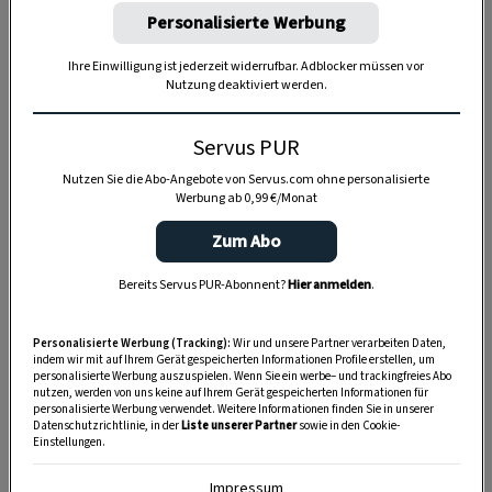
Personalisierte Werbung
Ihre Einwilligung ist jederzeit widerrufbar. Adblocker müssen vor
Nutzung deaktiviert werden.
Servus PUR
Anzeige
Nutzen Sie die Abo-Angebote von Servus.com ohne personalisierte
Werbung ab 0,99 €/Monat
Zum Abo
Bereits Servus PUR-Abonnent?
Hier anmelden
.
Personalisierte Werbung (Tracking):
Wir und unsere Partner verarbeiten Daten,
indem wir mit auf Ihrem Gerät gespeicherten Informationen Profile erstellen, um
personalisierte Werbung auszuspielen. Wenn Sie ein werbe– und trackingfreies Abo
nutzen, werden von uns keine auf Ihrem Gerät gespeicherten Informationen für
personalisierte Werbung verwendet. Weitere Informationen finden Sie in unserer
Datenschutzrichtlinie, in der
Liste unserer Partner
sowie in den Cookie-
Einstellungen.
Impressum