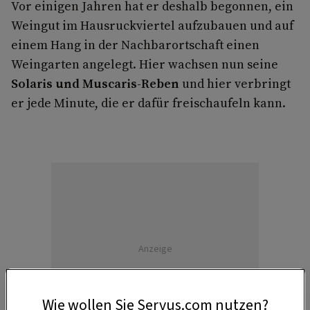
Vor einigen Jahren hat er deshalb begonnen, ein
Weingut im Hausruckviertel aufzubauen und auf
einem Hang in der Nachbarortschaft einen
Weingarten angelegt. Hier wachsen nun seine
Solaris und Muscaris-Reben
und hier verbringt
er jede Minute, die er dafür freischaufeln kann.
Anzeige
Wie wollen Sie Servus.com nutzen?