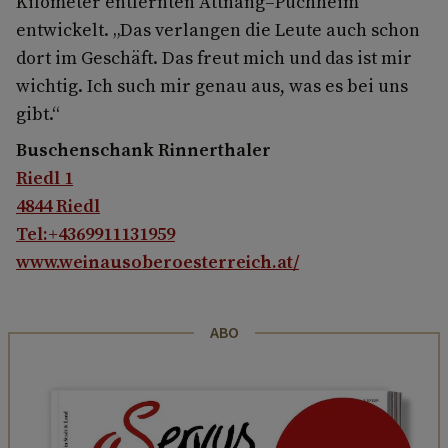
Kilometer entfernten Attnang–Puchheim
entwickelt. „Das verlangen die Leute auch schon
dort im Geschäft. Das freut mich und das ist mir
wichtig. Ich such mir genau aus, was es bei uns
gibt.“
Buschenschank Rinnerthaler
Riedl 1
4844 Riedl
Tel:+4369911131959
www.weinausoberoesterreich.at/
ABO