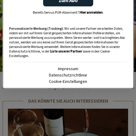
Zum Abo
Bereits Servus PUR-Abonnent?
Hier anmelden
.
Personalisierte Werbung (Tracking):
Wir und unsere Partner verarbeiten Daten,
indem wir mit auf Ihrem Gerät gespeicherten Informationen Profile erstellen, um
personalisierte Werbung auszuspielen. Wenn Sie ein werbe– und trackingfreies Abo
nutzen, werden von uns keine auf Ihrem Gerät gespeicherten Informationen für
personalisierte Werbung verwendet. Weitere Informationen finden Sie in unserer
Datenschutzrichtlinie, in der
Liste unserer Partner
sowie in den Cookie-
Einstellungen.
Impressum
Foto: Tom Son
Datenschutzrichtlinie
Das Reben-Virus hatte René Rinnterthaler schon vor
Cookie-Einstellungen
langer Zeit befallen.
DAS KÖNNTE SIE AUCH INTERESSIEREN