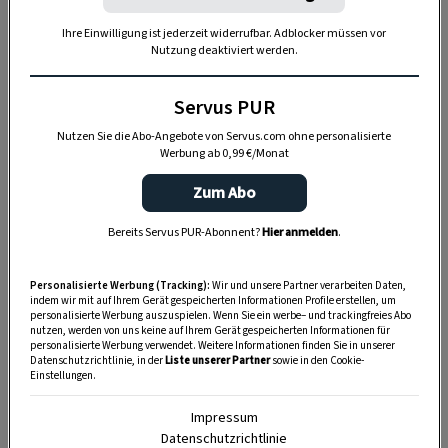
Da Kühe oben keine Zähne haben, drücken sie
das Gras mit ihrer rauen Zunge an den Gaumen
Ihre Einwilligung ist jederzeit widerrufbar. Adblocker müssen vor
Nutzung deaktiviert werden.
und zermalmen es dort vor dem Schlucken.
Servus PUR
Nutzen Sie die Abo-Angebote von Servus.com ohne personalisierte
Werbung ab 0,99 €/Monat
Zum Abo
Bereits Servus PUR-Abonnent?
Hier anmelden
.
Personalisierte Werbung (Tracking):
Wir und unsere Partner verarbeiten Daten,
indem wir mit auf Ihrem Gerät gespeicherten Informationen Profile erstellen, um
personalisierte Werbung auszuspielen. Wenn Sie ein werbe– und trackingfreies Abo
nutzen, werden von uns keine auf Ihrem Gerät gespeicherten Informationen für
personalisierte Werbung verwendet. Weitere Informationen finden Sie in unserer
Datenschutzrichtlinie, in der
Liste unserer Partner
sowie in den Cookie-
„Servus Garten“ auf WhatsApp
Einstellungen.
Nutzen Sie WhatsApp auf Ihrem Handy und lieben es, auf
Impressum
dem Balkon, der Terrasse oder im Garten zu werkeln? In
Datenschutzrichtlinie