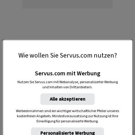
1. Augen und Nase
Wie wollen Sie Servus.com nutzen?
Es heißt ja, man isst auch mit den Augen. Das gilt
auch für Kühe. Mit ihren Augen suchen sie sich
Servus.com mit Werbung
die besten Gräser und beschnüffeln sie
ausgiebig.
Nutzen Sie Servus.com mit Webanalyse, personalisierter Werbung
und Inhalten von Drittanbietern.
Alle akzeptieren
2. Das Maul
Werbeeinnahmen sind ein wichtiger wirtschaftlicher Pfeiler unseres
kostenfreien Angebots. Mindestvoraussetzung zur Nutzung ist Ihre
Hier kommen Gras, Heu, Kräuter und was Kühe
Einwilligung für personalisierte Werbung.
sonst gerne naschen (z. B.
Äpfel
und
Brot
) hinein.
Personalisierte Werbung