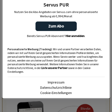
flaumigen Marillenknödel als auch der warme
Servus PUR
Schokoladenkuchen.
Nutzen Sie die Abo-Angebote von Servus.com ohne personalisierte
Werbung ab 0,99 €/Monat
Zum Abo
Bereits Servus PUR-Abonnent?
Hier anmelden
.
Personalisierte Werbung (Tracking):
Wir und unsere Partner verarbeiten Daten,
indem wir mit auf Ihrem Gerät gespeicherten Informationen Profile erstellen, um
personalisierte Werbung auszuspielen. Wenn Sie ein werbe– und trackingfreies Abo
nutzen, werden von uns keine auf Ihrem Gerät gespeicherten Informationen für
personalisierte Werbung verwendet. Weitere Informationen finden Sie in unserer
Datenschutzrichtlinie, in der
Liste unserer Partner
sowie in den Cookie-
Einstellungen.
Rustikal: innen und außen. Gastgarten und die alte Stube
Impressum
laden zu gemütlichen Stunden ein.
Datenschutzrichtlinie
Cookie-Einstellungen