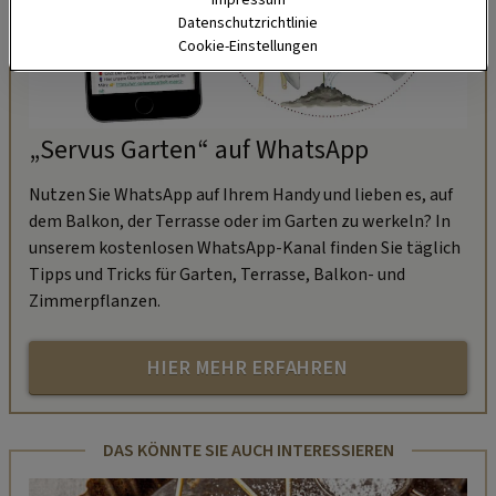
Impressum
Datenschutzrichtlinie
Cookie-Einstellungen
„Servus Garten“ auf WhatsApp
Nutzen Sie WhatsApp auf Ihrem Handy und lieben es, auf
dem Balkon, der Terrasse oder im Garten zu werkeln? In
unserem kostenlosen WhatsApp-Kanal finden Sie täglich
Tipps und Tricks für Garten, Terrasse, Balkon- und
Zimmerpflanzen.
HIER MEHR ERFAHREN
DAS KÖNNTE SIE AUCH INTERESSIEREN