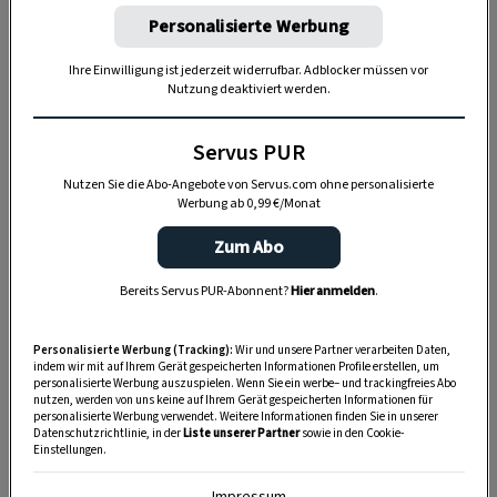
Akzeptiere bitte die Drittanbieter-Cookies, um diesen Inhalt
Personalisierte Werbung
zu sehen.
Ihre Einwilligung ist jederzeit widerrufbar. Adblocker müssen vor
COOKIE-EINSTELLUNGEN
Nutzung deaktiviert werden.
Servus PUR
Nutzen Sie die Abo-Angebote von Servus.com ohne personalisierte
Werbung ab 0,99 €/Monat
🎬
Mehr Videos
zu Basteln & Backen und zur
Zum Abo
Naturapotheke & Naturkosmetik finden Sie in
Bereits Servus PUR-Abonnent?
Hier anmelden
.
unserem
YouTube-Kanal
.
Personalisierte Werbung (Tracking):
Wir und unsere Partner verarbeiten Daten,
indem wir mit auf Ihrem Gerät gespeicherten Informationen Profile erstellen, um
personalisierte Werbung auszuspielen. Wenn Sie ein werbe– und trackingfreies Abo
nutzen, werden von uns keine auf Ihrem Gerät gespeicherten Informationen für
personalisierte Werbung verwendet. Weitere Informationen finden Sie in unserer
Datenschutzrichtlinie, in der
Liste unserer Partner
sowie in den Cookie-
Einstellungen.