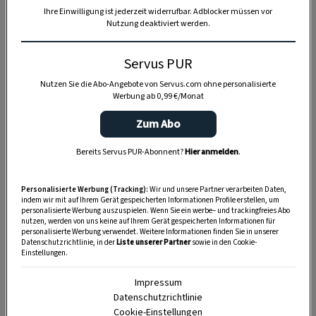
Anzeige
Ihre Einwilligung ist jederzeit widerrufbar. Adblocker müssen vor
Nutzung deaktiviert werden.
Servus PUR
Nutzen Sie die Abo-Angebote von Servus.com ohne personalisierte
Werbung ab 0,99 €/Monat
Zum Abo
Bereits Servus PUR-Abonnent?
Hier anmelden
.
Personalisierte Werbung (Tracking):
Wir und unsere Partner verarbeiten Daten,
indem wir mit auf Ihrem Gerät gespeicherten Informationen Profile erstellen, um
personalisierte Werbung auszuspielen. Wenn Sie ein werbe– und trackingfreies Abo
nutzen, werden von uns keine auf Ihrem Gerät gespeicherten Informationen für
personalisierte Werbung verwendet. Weitere Informationen finden Sie in unserer
Datenschutzrichtlinie, in der
Liste unserer Partner
sowie in den Cookie-
Einstellungen.
Impressum
SPEICHERN
DRUCKEN
Datenschutzrichtlinie
Cookie-Einstellungen