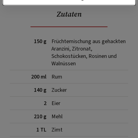
Zutaten
150 g
Früchtemischung aus gehackten
Aranzini, Zitronat,
Schokostücken, Rosinen und
Walnüssen
200 ml
Rum
140 g
Zucker
2
Eier
210 g
Mehl
1 TL
Zimt