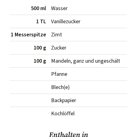
500 ml
Wasser
1 TL
Vanillezucker
1 Messerspitze
Zimt
100 g
Zucker
100 g
Mandeln, ganz und ungeschält
Pfanne
Blech(e)
Backpapier
Kochlöffel
Enthalten in