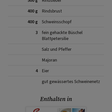
500 g
Rindsleber
400 g
Rindsbrust
400 g
Schweinsschopf
3
fein gehackte Büschel
Blattpetersilie
Salz und Pfeffer
Majoran
4
Eier
gut gewässertes Schweinenetz
Enthalten in