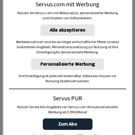
Servus.com mit Werbung
Nutzen Sie Servus.com mit Webanalyse, personalisierter Werbung
und Inhalten von Drittanbietern.
Alle akzeptieren
Anzeige
Werbeeinnahmen sind ein wichtiger wirtschaftlicher Pfeiler unseres
kostenfreien Angebots. Mindestvoraussetzung zur Nutzung ist Ihre
Einwilligung für personalisierte Werbung.
Personalisierte Werbung
Ihre Einwilligung ist jederzeit widerrufbar. Adblocker müssen vor
Nutzung deaktiviert werden.
Servus PUR
Nutzen Sie die Abo-Angebote von Servus.com ohne personalisierte
Werbung ab 0,99 €/Monat
Zum Abo