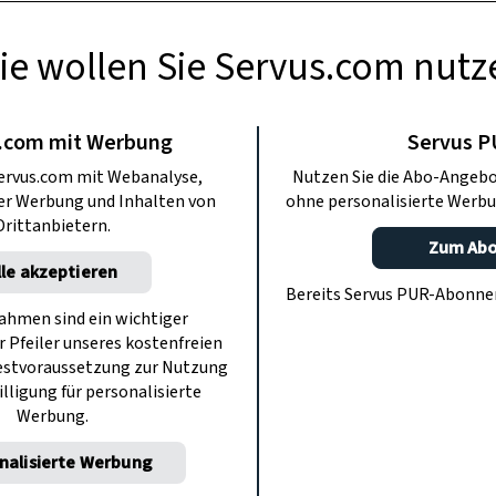
ie wollen Sie Servus.com nutz
ANDWERK
Chili vom Bio-
.com mit Werbung
Servus 
ervus.com mit Webanalyse,
Nutzen Sie die Abo-Angebo
f Rohrauer
ter Werbung und Inhalten von
ohne personalisierte Werbu
Drittanbietern.
Zum Ab
lle akzeptieren
auers aus Lackendorf Imker. Und schon
Bereits Servus PUR-Abonn
 Honig ein. Jetzt serviert uns Junior
hmen sind ein wichtiger
r Pfeiler unseres kostenfreien
pasten nach Art des Hauses.
estvoraussetzung zur Nutzung
illigung für personalisierte
Werbung.
nalisierte Werbung