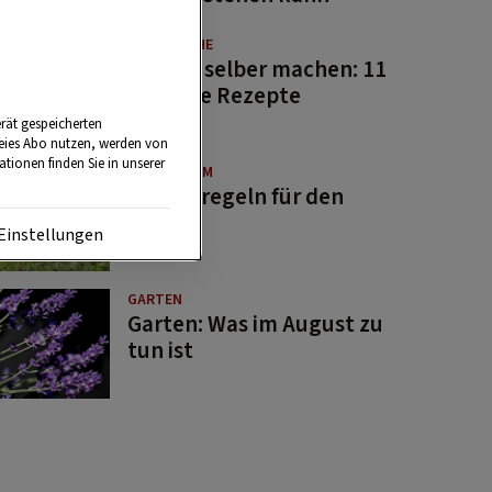
GUTE KÜCHE
Saucen selber machen: 11
beliebte Rezepte
rät gespeicherten
reies Abo nutzen, werden von
tionen finden Sie in unserer
BRAUCHTUM
Bauernregeln für den
August
Einstellungen
GARTEN
Garten: Was im August zu
tun ist