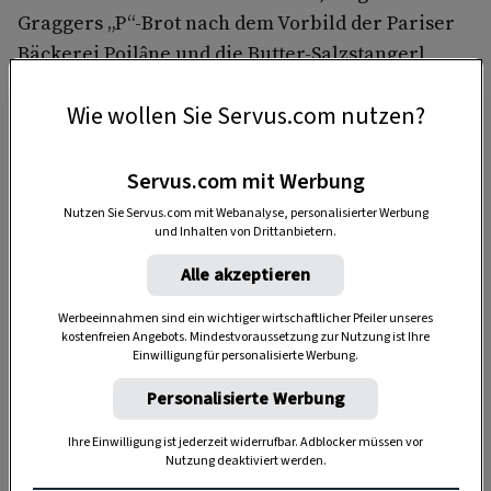
Graggers „P“-Brot nach dem Vorbild der Pariser
Bäckerei Poilâne und die Butter-Salzstangerl,
welche eigentlich längst im Suchtmittelgesetz
Wie wollen Sie Servus.com nutzen?
verankert gehörten.
Servus.com mit Werbung
Nutzen Sie Servus.com mit Webanalyse, personalisierter Werbung
und Inhalten von Drittanbietern.
Alle akzeptieren
Werbeeinnahmen sind ein wichtiger wirtschaftlicher Pfeiler unseres
kostenfreien Angebots. Mindestvoraussetzung zur Nutzung ist Ihre
Anzeige
Einwilligung für personalisierte Werbung.
Personalisierte Werbung
Ihre Einwilligung ist jederzeit widerrufbar. Adblocker müssen vor
Nutzung deaktiviert werden.