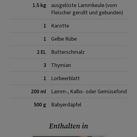
1.5 kg
ausgelöste Lammkeule (vom
Fleischer gerollt und gebunden)
1
Karotte
1
Gelbe Rübe
2 EL
Butterschmalz
3
Thymian
1
Lorbeerblatt
200 ml
Lamm-, Kalbs- oder Gemüsefond
500 g
Babyerdäpfel
Enthalten in