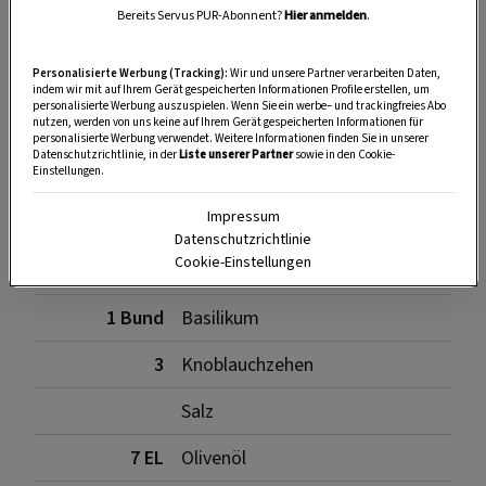
Bereits Servus PUR-Abonnent?
Hier anmelden
.
Personalisierte Werbung (Tracking):
Wir und unsere Partner verarbeiten Daten,
SPEICHERN
DRUCKEN
indem wir mit auf Ihrem Gerät gespeicherten Informationen Profile erstellen, um
personalisierte Werbung auszuspielen. Wenn Sie ein werbe– und trackingfreies Abo
nutzen, werden von uns keine auf Ihrem Gerät gespeicherten Informationen für
personalisierte Werbung verwendet. Weitere Informationen finden Sie in unserer
Datenschutzrichtlinie, in der
Liste unserer Partner
sowie in den Cookie-
Zutaten
Einstellungen.
Impressum
Datenschutzrichtlinie
Cookie-Einstellungen
1 Bund
Zitronenmelisse
1 Bund
Basilikum
3
Knoblauchzehen
Salz
7 EL
Olivenöl