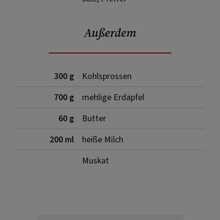
Außerdem
300 g
Kohlsprossen
700 g
mehlige Erdäpfel
60 g
Butter
200 ml
heiße Milch
Muskat