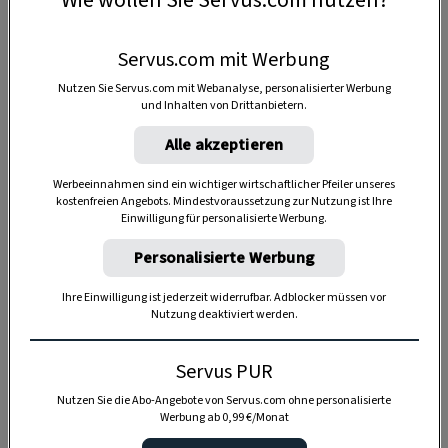
Wie wollen Sie Servus.com nutzen?
Servus.com mit Werbung
Nutzen Sie Servus.com mit Webanalyse, personalisierter Werbung
und Inhalten von Drittanbietern.
Alle akzeptieren
Werbeeinnahmen sind ein wichtiger wirtschaftlicher Pfeiler unseres
kostenfreien Angebots. Mindestvoraussetzung zur Nutzung ist Ihre
Einwilligung für personalisierte Werbung.
Personalisierte Werbung
Ihre Einwilligung ist jederzeit widerrufbar. Adblocker müssen vor
Nutzung deaktiviert werden.
Anzeige
Servus PUR
Nutzen Sie die Abo-Angebote von Servus.com ohne personalisierte
Werbung ab 0,99 €/Monat