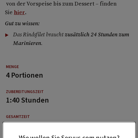
von der Vorspeise bis zum Dessert – finden
Sie
hier
.
Gut zu wissen:
Das Rindsfilet braucht
zusätzlich 24 Stunden zum
Marinieren
.
4 Portionen
1:40 Stunden
3:20 Stunden