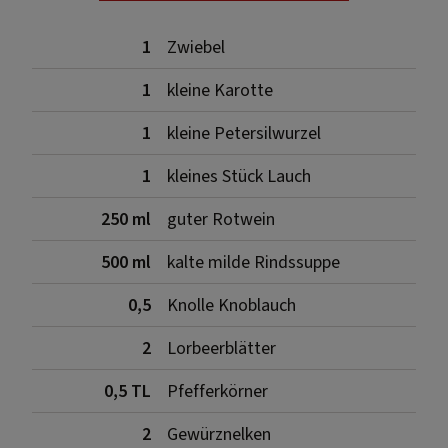
1
Zwiebel
1
kleine Karotte
1
kleine Petersilwurzel
1
kleines Stück Lauch
250 ml
guter Rotwein
500 ml
kalte milde Rindssuppe
0,5
Knolle Knoblauch
2
Lorbeerblätter
0,5 TL
Pfefferkörner
2
Gewürznelken