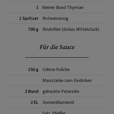
1
kleiner Bund Thymian
1 Spritzer
Rotweinessig
700 g
Rindsfilet (dickes Mittelstück)
Für die Sauce
150 g
Crème fraîche
Maisstärke zum Eindicken
2 Bund
gehackte Petersilie
2 EL
Sonnenblumenöl
Salz, Pfeffer