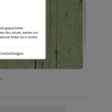
rät gespeicherten
reies Abo nutzen, werden von
tionen finden Sie in unserer
Einstellungen
Foto: Eisenhut & Mayer
en.