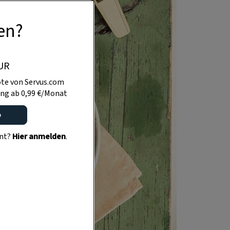
en?
UR
te von Servus.com
ng ab 0,99 €/Monat
o
ent?
Hier anmelden
.