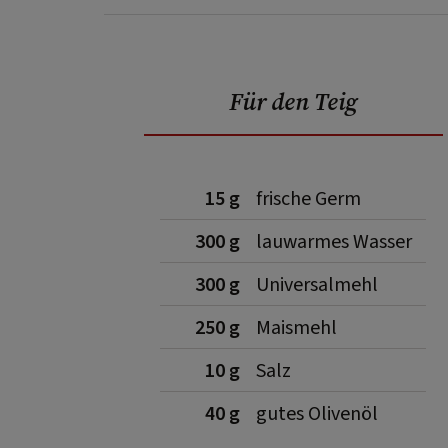
Für den Teig
15 g
frische Germ
300 g
lauwarmes Wasser
300 g
Universalmehl
250 g
Maismehl
10 g
Salz
40 g
gutes Olivenöl