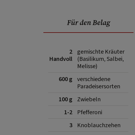
Für den Belag
2
gemischte Kräuter
Handvoll
(Basilikum, Salbei,
Melisse)
600 g
verschiedene
Paradeisersorten
100 g
Zwiebeln
1-2
Pfefferoni
3
Knoblauchzehen