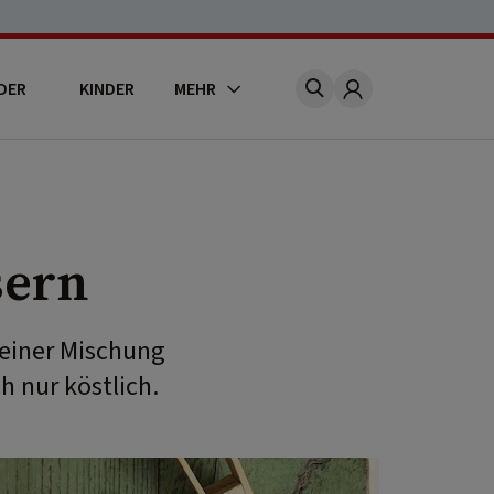
DER
KINDER
MEHR
Account
sern
 einer Mischung
h nur köstlich.