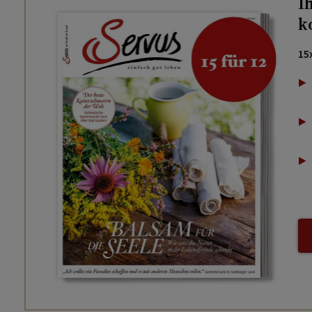
I
k
15