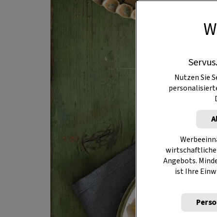
W
Servus
Nutzen Sie S
personalisier
A
Werbeeinna
wirtschaftliche
Angebots. Mind
ist Ihre Einw
Perso