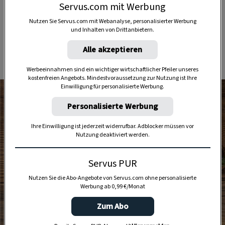
Kaffee
, die uns Catrin von „Cooking Catrin“
Servus.com mit Werbung
gezaubert hat. Den Espresso hat Catrin von
Nutzen Sie Servus.com mit Webanalyse, personalisierter Werbung
„Cooking Catrin“ mit der innovativen
Jura Z10
und Inhalten von Drittanbietern.
zubereitet.
Alle akzeptieren
Werbeeinnahmen sind ein wichtiger wirtschaftlicher Pfeiler unseres
kostenfreien Angebots. Mindestvoraussetzung zur Nutzung ist Ihre
Einwilligung für personalisierte Werbung.
Personalisierte Werbung
Ihre Einwilligung ist jederzeit widerrufbar. Adblocker müssen vor
Nutzung deaktiviert werden.
Servus PUR
Nutzen Sie die Abo-Angebote von Servus.com ohne personalisierte
Werbung ab 0,99 €/Monat
Zum Abo