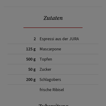
Zutaten
2
Espressi aus der JURA
125 g
Mascarpone
500 g
Topfen
50 g
Zucker
200 g
Schlagobers
frische Ribisel