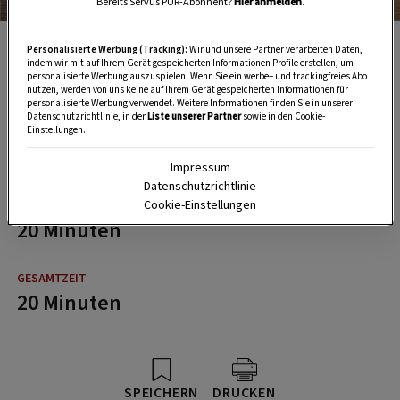
Bereits Servus PUR-Abonnent?
Hier anmelden
.
Nur die feinsten Zutaten kommen in die Mascarpone-Creme.
Personalisierte Werbung (Tracking):
Wir und unsere Partner verarbeiten Daten,
indem wir mit auf Ihrem Gerät gespeicherten Informationen Profile erstellen, um
personalisierte Werbung auszuspielen. Wenn Sie ein werbe– und trackingfreies Abo
nutzen, werden von uns keine auf Ihrem Gerät gespeicherten Informationen für
personalisierte Werbung verwendet. Weitere Informationen finden Sie in unserer
Datenschutzrichtlinie, in der
Liste unserer Partner
sowie in den Cookie-
Einstellungen.
4 Glas
Impressum
Datenschutzrichtlinie
Cookie-Einstellungen
20 Minuten
20 Minuten
SPEICHERN
DRUCKEN