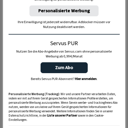
Personalisierte Werbung
Ihre Einwilligung ist jederzeit widerrufbar. Adblocker müssen vor
Nutzung deaktiviert werden.
Anzeige
Servus PUR
Nutzen Sie die Abo-Angebote von Servus.com ohne personalisierte
Werbung ab 0,99 €/Monat
Zum Abo
Bereits Servus PUR-Abonnent?
Hier anmelden
.
Personalisierte Werbung (Tracking):
Wir und unsere Partner verarbeiten Daten,
indem wir mit auf Ihrem Gerät gespeicherten Informationen Profile erstellen, um
personalisierte Werbung auszuspielen. Wenn Sie ein werbe– und trackingfreies Abo
nutzen, werden von uns keine auf Ihrem Gerät gespeicherten Informationen für
personalisierte Werbung verwendet. Weitere Informationen finden Sie in unserer
Datenschutzrichtlinie, in der
Liste unserer Partner
sowie in den Cookie-
Einstellungen.