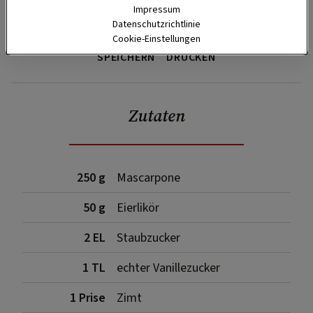
Impressum
Datenschutzrichtlinie
Cookie-Einstellungen
SPEICHERN
DRUCKEN
Zutaten
250 g
Mascarpone
50 g
Eierlikör
2 EL
Staubzucker
1 TL
echter Vanillezucker
1 Prise
Zimt