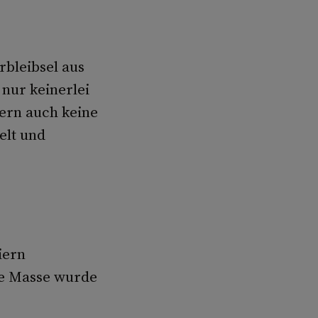
rbleibsel aus
 nur keinerlei
dern auch keine
elt und
iern
ie Masse wurde