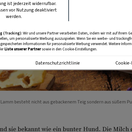
ung ist jederzeit widerrufbar.
sen vor Nutzung deaktiviert
werden.
g (Tracking):
Wir und unsere Partner verarbeiten Daten, indem wir mit auf Ihrem Ge
tellen, um personalisierte Werbung auszuspielen. Wenn Sie ein werbe– und trackingf
 gespeicherten Informationen für personalisierte Werbung verwendet. Weitere Informa
der
Liste unserer Partner
sowie in den Cookie-Einstellungen.
m
Datenschutzrichtlinie
Cookie-
 Lamm besteht nicht aus gebackenem Teig sondern aus süßem P
sind sie bekannt wie ein bunter Hund. Die Milch