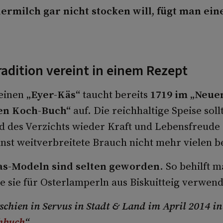
Eiermilch gar nicht stocken will, fügt man ein
radition vereint in einem Rezept
 einen
„Eyer-Käs“
taucht bereits
1719 im „Neue
en Koch-Buch“
auf. Die reichhaltige Speise soll
d des Verzichts wieder Kraft und Lebensfreude
inst weitverbreitete Brauch nicht mehr vielen b
s-Modeln sind selten geworden
. So behilft 
e sie für Osterlamperln aus Biskuitteig verwen
rschien in Servus in Stadt & Land im April 2014 i
hbuch
“.