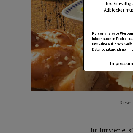
Ihre Einwillig
Adblocker müs
Personalisierte Werbun
Informationen Profile ers
uns keine auf Ihrem Gerät
Datenschutzrichtlinie, in 
Impressu
Dieses
Im Innviertel 