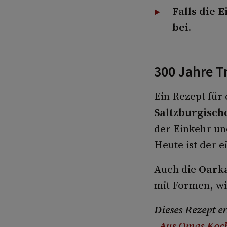
Falls die 
bei.
300 Jahre T
Ein Rezept für
Saltzburgisch
der Einkehr un
Heute ist der e
Auch die
Oarka
mit Formen, wi
Dieses Rezept e
„
Aus Omas Koc