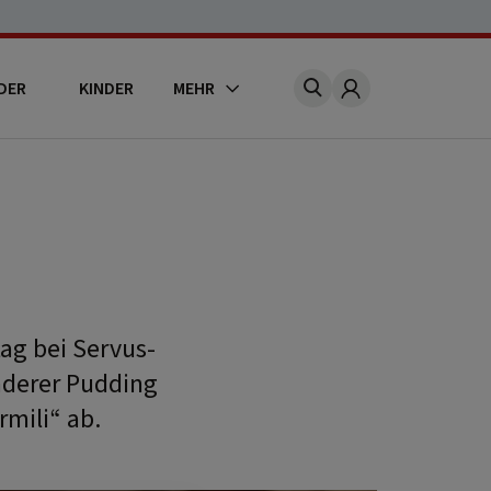
DER
KINDER
MEHR
Account
ag bei Servus-
onderer Pudding
rmili“ ab.