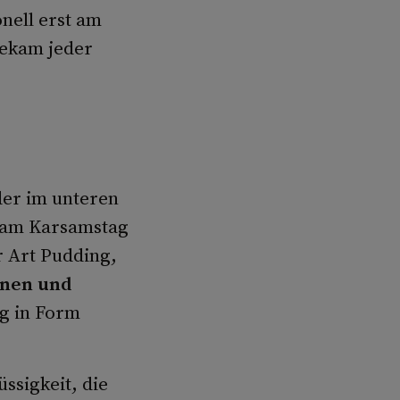
nell erst am
bekam jeder
der im unteren
s am Karsamstag
r Art Pudding,
inen und
ig in Form
ssigkeit, die