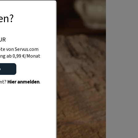
en?
UR
te von Servus.com
ng ab 0,99 €/Monat
o
ent?
Hier anmelden
.