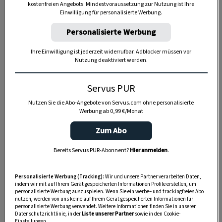
kostenfreien Angebots. Mindestvoraussetzung zur Nutzung ist Ihre
Einwilligung für personalisierte Werbung.
Anzeige
Personalisierte Werbung
Ihre Einwilligung ist jederzeit widerrufbar. Adblocker müssen vor
Nutzung deaktiviert werden.
Servus PUR
Nutzen Sie die Abo-Angebote von Servus.com ohne personalisierte
Werbung ab 0,99 €/Monat
Zum Abo
Bereits Servus PUR-Abonnent?
Hier anmelden
.
Personalisierte Werbung (Tracking):
Wir und unsere Partner verarbeiten Daten,
indem wir mit auf Ihrem Gerät gespeicherten Informationen Profile erstellen, um
personalisierte Werbung auszuspielen. Wenn Sie ein werbe– und trackingfreies Abo
nutzen, werden von uns keine auf Ihrem Gerät gespeicherten Informationen für
personalisierte Werbung verwendet. Weitere Informationen finden Sie in unserer
Datenschutzrichtlinie, in der
Liste unserer Partner
sowie in den Cookie-
SPEICHERN
DRUCKEN
Einstellungen.