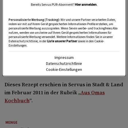
bekannt.
Bereits Servus PUR-Abonnent?
Hier anmelden
.
Personalisierte Werbung (Tracking):
Wir und unsere Partner verarbeiten Daten,
indem wir mit auf Ihrem Gerät gespeicherten Informationen Profile erstellen, um
Kann man gebackene Mäuse
personalisierte Werbung auszuspielen. Wenn Sie ein werbe– und trackingfreies Abo
einfrieren?
nutzen, werden von uns keine auf Ihrem Gerät gespeicherten Informationen für
personalisierte Werbung verwendet. Weitere Informationen finden Sie in unserer
Datenschutzrichtlinie, in der
Liste unserer Partner
sowie in den Cookie-
Einstellungen.
Falls man einmal zu viele gebackene Mäuse
gemacht hat (falls das überhaupt geht): Im
Impressum
Tiefkühler halten sie sich gut einige Wochen
Datenschutzrichtlinie
Cookie-Einstellungen
lang.
Dieses Rezept erschien in Servus in Stadt & Land
im Februar 2011 in der Rubrik „
Aus Omas
Kochbuch
“.