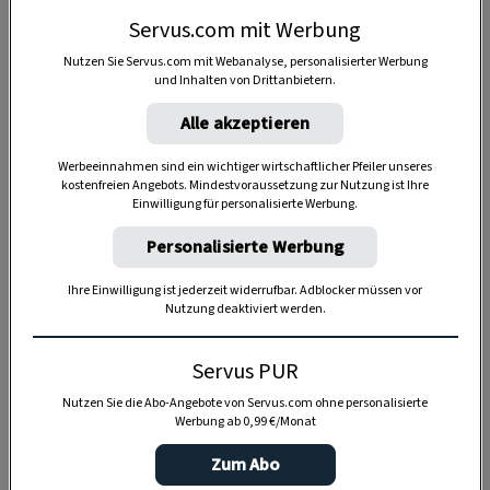
Jahrhundert, allerdings in anderer Form.
Servus.com mit Werbung
Die ältesten Krapfenrezepte, wie wir sie heute
Nutzen Sie Servus.com mit Webanalyse, personalisierter Werbung
und Inhalten von Drittanbietern.
kennen, stammen aus dem
15. Jahrhundert
.
Seit wann die ungefüllte, kleinere Version
Alle akzeptieren
ihren tierischen Namen trägt, ist nicht genau
Werbeeinnahmen sind ein wichtiger wirtschaftlicher Pfeiler unseres
bekannt. Früher waren gebackene Mäuse und
kostenfreien Angebots. Mindestvoraussetzung zur Nutzung ist Ihre
Einwilligung für personalisierte Werbung.
die schmalzgebackenen Verwandten
als
Festtags-
, aber vor allem als
Personalisierte Werbung
Faschingsgebäck begehrt
, gerade rechtzeitig
Ihre Einwilligung ist jederzeit widerrufbar. Adblocker müssen vor
vor der mageren Fastenzeit.
Nutzung deaktiviert werden.
Faschingskrapfen
haben auch heute noch
vor
Servus PUR
dem
Aschermittwoch
Hochsaison, den
Nutzen Sie die Abo-Angebote von Servus.com ohne personalisierte
Mäusen hingegen gelang der Sprung ins
Werbung ab 0,99 €/Monat
Dessert-Repertoire. Sogar salzige Varianten,
Zum Abo
serviert mit Sauerkraut, sind mittlerweile