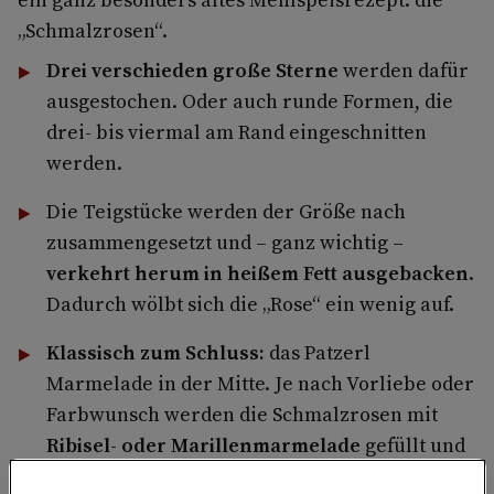
„Schmalzrosen“.
Drei verschieden große Sterne
werden dafür
ausgestochen. Oder auch runde Formen, die
drei- bis viermal am Rand eingeschnitten
werden.
Die Teigstücke werden der Größe nach
zusammengesetzt und – ganz wichtig –
verkehrt herum in heißem Fett ausgebacken
.
Dadurch wölbt sich die „Rose“ ein wenig auf.
Klassisch zum Schluss:
das Patzerl
Marmelade in der Mitte. Je nach Vorliebe oder
Farbwunsch werden die Schmalzrosen mit
Ribisel- oder Marillenmarmelade
gefüllt und
mit Staubzucker bestreut serviert.