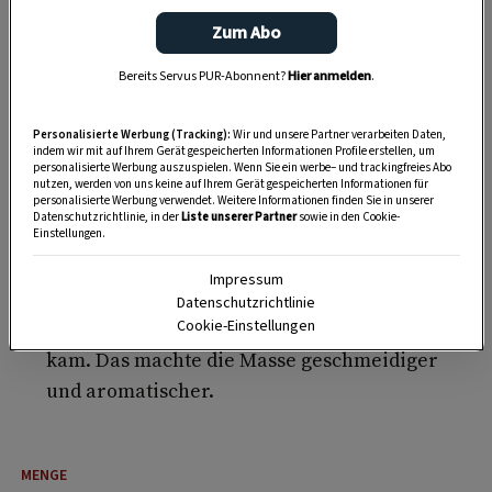
Fantasie der Köchinnen kaum Grenzen gesetzt.
Zum Abo
Man backte
Strauben und Flecken, süße
Knödel und Raunken, Schifferln oder
Bereits Servus PUR-Abonnent?
Hier anmelden
.
Mandln
.
Personalisierte Werbung (Tracking):
Wir und unsere Partner verarbeiten Daten,
indem wir mit auf Ihrem Gerät gespeicherten Informationen Profile erstellen, um
Auch beim Teig herrschte Vielfalt.
Germteig
personalisierte Werbung auszuspielen. Wenn Sie ein werbe– und trackingfreies Abo
war genauso beliebt wie
Brand- oder
nutzen, werden von uns keine auf Ihrem Gerät gespeicherten Informationen für
personalisierte Werbung verwendet. Weitere Informationen finden Sie in unserer
Blätterteig, und Mürbteig
stand stets hoch im
Datenschutzrichtlinie, in der
Liste unserer Partner
sowie in den Cookie-
Einstellungen.
Kurs.
Impressum
Speziell in der Weinregion Weinviertel durfte
Datenschutzrichtlinie
es gern
ein Schuss Wein sein
, der in den Teig
Cookie-Einstellungen
kam. Das machte die Masse geschmeidiger
und aromatischer.