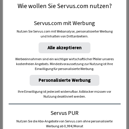
Wie wollen Sie Servus.com nutzen?
Eine kurze Geschichte der Weinviertler
Servus.com mit Werbung
Schmalzrosen
Nutzen Sie Servus.com mit Webanalyse, personalisierter Werbung
und Inhalten von Drittanbietern.
Wenn im Sommer die Zeit der Kirtage und
Hochzeiten angebrochen war, herrschte
Alle akzeptieren
Hochsaison in den Küchen der umliegenden Höfe.
Werbeeinnahmen sind ein wichtiger wirtschaftlicher Pfeiler unseres
Schnitt- und Dreschzeit waren ebenso Anlass zum
kostenfreien Angebots. Mindestvoraussetzung zur Nutzung ist Ihre
Einwilligung für personalisierte Werbung.
Backen wie Sonnenwende oder winterliche
Feiertage. Und die Mehlspeisen dafür waren die
Personalisierte Werbung
Angelegenheit der Bäuerinnen. Im
1847
Ihre Einwilligung ist jederzeit widerrufbar. Adblocker müssen vor
erschienenen „Wörterbuch der Mundart in
Nutzung deaktiviert werden.
Oesterreich unter der Enns“
sind allein neun
verschiedene „Grapfn“ aufgezählt.
Servus PUR
Nutzen Sie die Abo-Angebote von Servus.com ohne personalisierte
Und auch bei der Zubereitung waren der
Werbung ab 0,99 €/Monat