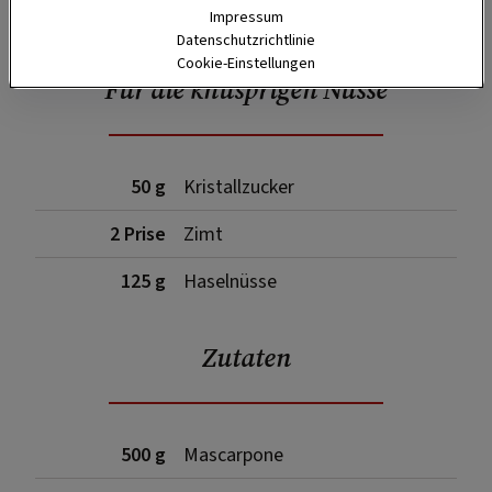
Impressum
Datenschutzrichtlinie
Cookie-Einstellungen
Für die knusprigen Nüsse
50 g
Kristallzucker
2 Prise
Zimt
125 g
Haselnüsse
Zutaten
500 g
Mascarpone