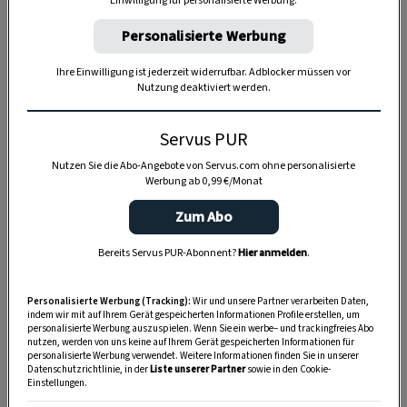
Einwilligung für personalisierte Werbung.
Personalisierte Werbung
Anzeige
Ihre Einwilligung ist jederzeit widerrufbar. Adblocker müssen vor
Nutzung deaktiviert werden.
Servus PUR
Nutzen Sie die Abo-Angebote von Servus.com ohne personalisierte
Werbung ab 0,99 €/Monat
Zum Abo
Bereits Servus PUR-Abonnent?
Hier anmelden
.
Personalisierte Werbung (Tracking):
Wir und unsere Partner verarbeiten Daten,
indem wir mit auf Ihrem Gerät gespeicherten Informationen Profile erstellen, um
personalisierte Werbung auszuspielen. Wenn Sie ein werbe– und trackingfreies Abo
nutzen, werden von uns keine auf Ihrem Gerät gespeicherten Informationen für
personalisierte Werbung verwendet. Weitere Informationen finden Sie in unserer
Datenschutzrichtlinie, in der
Liste unserer Partner
sowie in den Cookie-
Einstellungen.
SPEICHERN
DRUCKEN