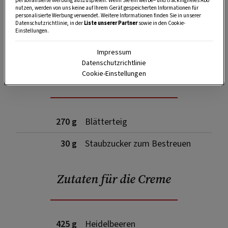
personalisierte Werbung auszuspielen. Wenn Sie ein werbe– und trackingfreies Abo
nutzen, werden von uns keine auf Ihrem Gerät gespeicherten Informationen für
personalisierte Werbung verwendet. Weitere Informationen finden Sie in unserer
Datenschutzrichtlinie, in der
Liste unserer Partner
sowie in den Cookie-
Einstellungen.
SPEICHERN
DRUCKEN
Impressum
Datenschutzrichtlinie
Zutaten
Cookie-Einstellungen
270 g
Blätterteig
30 g
Staubzucker zum Bestreuen
Zutaten für die Creme
425 g
Heidelbeeren