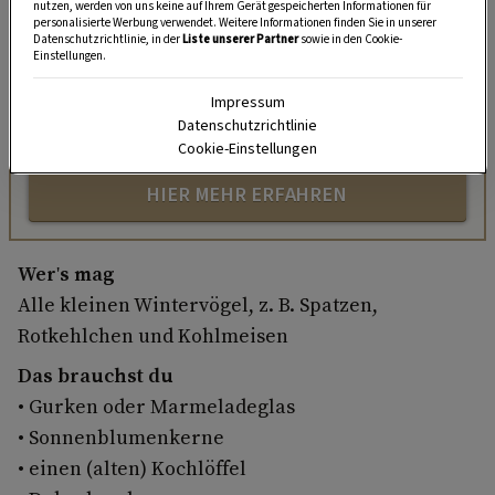
nutzen, werden von uns keine auf Ihrem Gerät gespeicherten Informationen für
Nutzen Sie WhatsApp auf Ihrem Handy und lieben es, auf
personalisierte Werbung verwendet. Weitere Informationen finden Sie in unserer
Datenschutzrichtlinie, in der
Liste unserer Partner
sowie in den Cookie-
dem Balkon, der Terrasse oder im Garten zu werkeln? In
Einstellungen.
unserem kostenlosen WhatsApp-Kanal finden Sie täglich
Tipps und Tricks für Garten, Terrasse, Balkon- und
Impressum
Datenschutzrichtlinie
Zimmerpflanzen.
Cookie-Einstellungen
HIER MEHR ERFAHREN
Wer's mag
Alle kleinen Wintervögel, z. B. Spatzen,
Rotkehlchen und Kohlmeisen
Das brauchst du
• Gurken­ oder Marmeladeglas
• Sonnenblumenkerne
• einen (alten) Kochlöffel