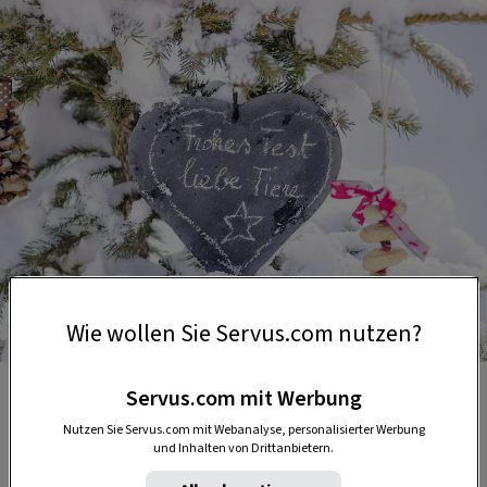
Wie wollen Sie Servus.com nutzen?
Foto: Peter Podpera
Servus.com mit Werbung
1. Vogelhaus mit Landeplatz
Nutzen Sie Servus.com mit Webanalyse, personalisierter Werbung
und Inhalten von Drittanbietern.