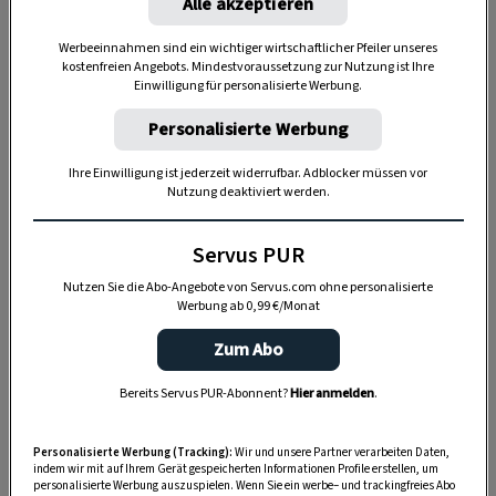
Das
Vogelhaus mit Landeplatz
wird vor allem
Alle akzeptieren
von kleinen Vögeln, die im Winter nicht gen
Werbeeinnahmen sind ein wichtiger wirtschaftlicher Pfeiler unseres
Süden ziehen, heiß geliebt. Vermengt mit
kostenfreien Angebots. Mindestvoraussetzung zur Nutzung ist Ihre
Einwilligung für personalisierte Werbung.
Kokosfett können die Körndln in jede beliebige
Form gegossen werden.
Personalisierte Werbung
Ihre Einwilligung ist jederzeit widerrufbar. Adblocker müssen vor
Nutzung deaktiviert werden.
Servus PUR
Nutzen Sie die Abo-Angebote von Servus.com ohne personalisierte
Werbung ab 0,99 €/Monat
Zum Abo
Bereits Servus PUR-Abonnent?
Hier anmelden
.
Personalisierte Werbung (Tracking):
Wir und unsere Partner verarbeiten Daten,
„Servus Garten“ auf WhatsApp
indem wir mit auf Ihrem Gerät gespeicherten Informationen Profile erstellen, um
personalisierte Werbung auszuspielen. Wenn Sie ein werbe– und trackingfreies Abo