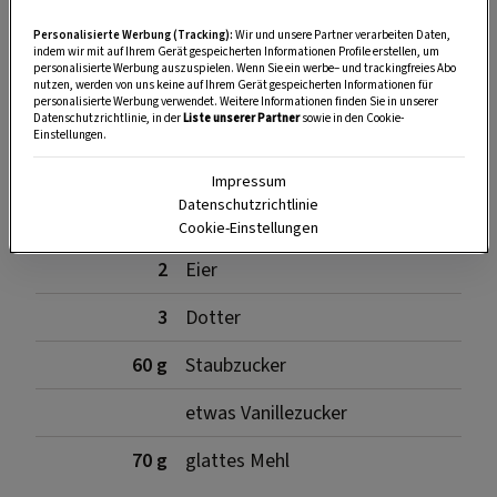
Personalisierte Werbung (Tracking):
Wir und unsere Partner verarbeiten Daten,
indem wir mit auf Ihrem Gerät gespeicherten Informationen Profile erstellen, um
personalisierte Werbung auszuspielen. Wenn Sie ein werbe– und trackingfreies Abo
SPEICHERN
DRUCKEN
nutzen, werden von uns keine auf Ihrem Gerät gespeicherten Informationen für
personalisierte Werbung verwendet. Weitere Informationen finden Sie in unserer
Datenschutzrichtlinie, in der
Liste unserer Partner
sowie in den Cookie-
Einstellungen.
Für die Biskuitmasse
Impressum
Datenschutzrichtlinie
Cookie-Einstellungen
2
Eier
3
Dotter
60 g
Staubzucker
etwas Vanillezucker
70 g
glattes Mehl