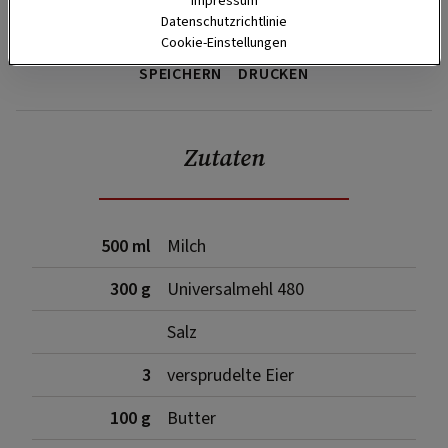
Impressum
Datenschutzrichtlinie
Cookie-Einstellungen
SPEICHERN
DRUCKEN
Zutaten
500 ml
Milch
300 g
Universalmehl 480
Salz
3
versprudelte Eier
100 g
Butter