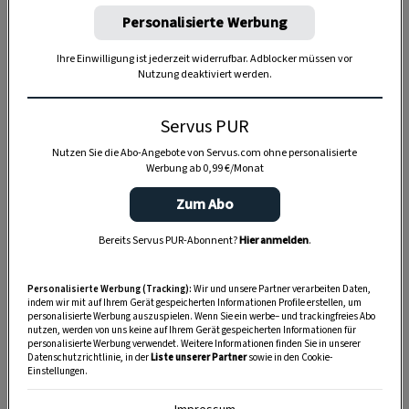
Personalisierte Werbung
Ihre Einwilligung ist jederzeit widerrufbar. Adblocker müssen vor
Nutzung deaktiviert werden.
Anzeige
Servus PUR
Nutzen Sie die Abo-Angebote von Servus.com ohne personalisierte
Werbung ab 0,99 €/Monat
Zum Abo
Bereits Servus PUR-Abonnent?
Hier anmelden
.
Personalisierte Werbung (Tracking):
Wir und unsere Partner verarbeiten Daten,
indem wir mit auf Ihrem Gerät gespeicherten Informationen Profile erstellen, um
personalisierte Werbung auszuspielen. Wenn Sie ein werbe– und trackingfreies Abo
nutzen, werden von uns keine auf Ihrem Gerät gespeicherten Informationen für
personalisierte Werbung verwendet. Weitere Informationen finden Sie in unserer
Datenschutzrichtlinie, in der
Liste unserer Partner
sowie in den Cookie-
Einstellungen.