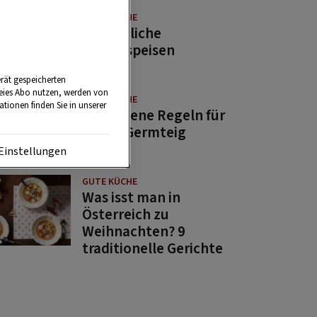
GUTE KÜCHE
11 köstliche
Fastenspeisen
rät gespeicherten
reies Abo nutzen, werden von
GUTE KÜCHE
tionen finden Sie in unserer
10 goldene Regeln für
guten Germteig
Einstellungen
GUTE KÜCHE
Was isst man in
Österreich zu
Weihnachten? 9
traditionelle Gerichte