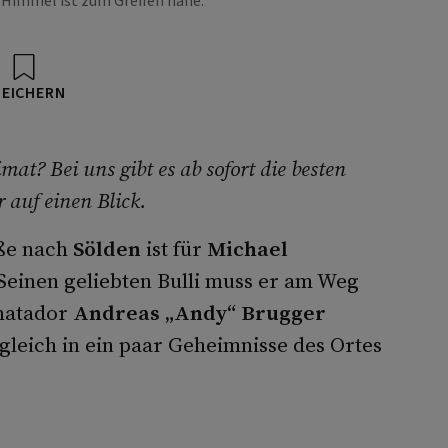
 Himmel ist zum Greifen nahe.
PEICHERN
at? Bei uns gibt es ab sofort die besten
r auf einen Blick.
aße nach
Sölden
ist für
Michael
einen geliebten Bulli muss er am Weg
lmatador
Andreas „Andy“ Brugger
gleich in ein paar Geheimnisse des Ortes