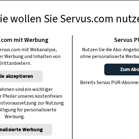
ie wollen Sie Servus.com nutz
USFLÜGE
cht Urlaub – in
.com mit Werbung
Servus 
ervus.com mit Webanalyse,
Nutzen Sie die Abo-Angebo
lden
ter Werbung und Inhalten von
ohne personalisierte Werbu
Drittanbietern.
Zum Ab
lle akzeptieren
laub. Mit Lausbuben-Charme und 80er-
Bereits Servus PUR-Abonn
el Ostrowski durch das Wintersport-
hmen sind ein wichtiger
r Pfeiler unseres kostenfreien
ado Sölden.
estvoraussetzung zur Nutzung
illigung für personalisierte
Werbung.
nalisierte Werbung