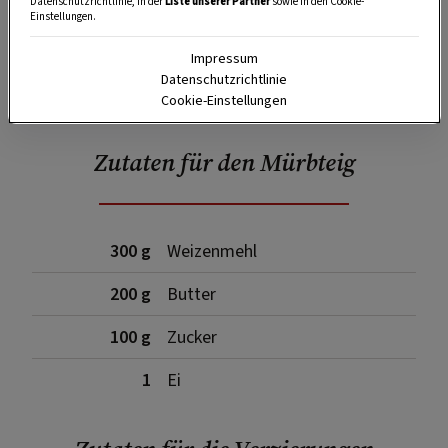
Datenschutzrichtlinie, in der
Liste unserer Partner
sowie in den Cookie-
Einstellungen.
Impressum
SPEICHERN
DRUCKEN
Datenschutzrichtlinie
Cookie-Einstellungen
Zutaten für den Mürbteig
300 g
Weizenmehl
200 g
Butter
100 g
Zucker
1
Ei