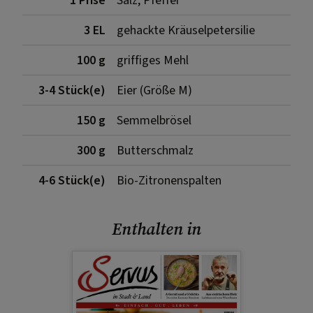
1 Prise
Salz, Pfeffer
3 EL
gehackte Kräuselpetersilie
100 g
griffiges Mehl
3-4 Stück(e)
Eier (Größe M)
150 g
Semmelbrösel
300 g
Butterschmalz
4-6 Stück(e)
Bio-Zitronenspalten
Enthalten in