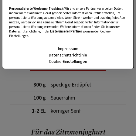
Personalisierte Werbung (Tracking):
Wir und unsere Partner verarbeiten Daten,
indem wir mit auf Ihrem Gerät gespeicherten Informationen Profile erstellen, um
personalisierte Werbung auszuspielen. Wenn Sie ein werbe– und trackingfreies Abo
nutzen, werden von uns keine auf Ihrem Gerät gespeicherten Informationen für
personalisierte Werbung verwendet. Weitere Informationen finden Sie in unserer
SPEICHERN
DRUCKEN
Datenschutzrichtlinie, in der
Liste unserer Partner
sowie in den Cookie-
Einstellungen.
Impressum
Datenschutzrichtlinie
Für die Senferdäpfel
Cookie-Einstellungen
800 g
speckige Erdäpfel
100 g
Sauerrahm
1-2 EL
körniger Senf
Für das Zitronenjoghurt