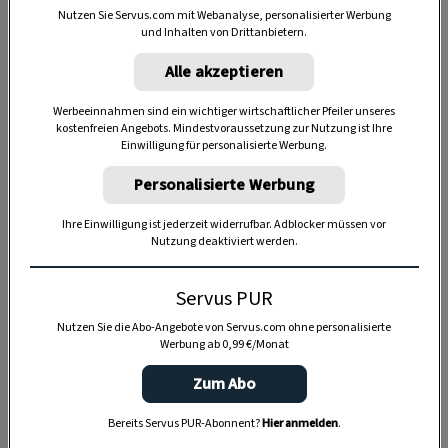
Nutzen Sie Servus.com mit Webanalyse, personalisierter Werbung
und Inhalten von Drittanbietern.
Alle akzeptieren
Werbeeinnahmen sind ein wichtiger wirtschaftlicher Pfeiler unseres
kostenfreien Angebots. Mindestvoraussetzung zur Nutzung ist Ihre
Einwilligung für personalisierte Werbung.
Anzeige
Personalisierte Werbung
Ihre Einwilligung ist jederzeit widerrufbar. Adblocker müssen vor
Nutzung deaktiviert werden.
Servus PUR
Nutzen Sie die Abo-Angebote von Servus.com ohne personalisierte
Werbung ab 0,99 €/Monat
Zum Abo
Bereits Servus PUR-Abonnent?
Hier anmelden
.