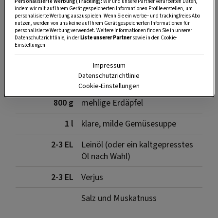
Personalisierte Werbung (Tracking):
Wir und unsere Partner verarbeiten Daten,
indem wir mit auf Ihrem Gerät gespeicherten Informationen Profile erstellen, um
personalisierte Werbung auszuspielen. Wenn Sie ein werbe– und trackingfreies Abo
SPEICHERN
DRUCKEN
nutzen, werden von uns keine auf Ihrem Gerät gespeicherten Informationen für
personalisierte Werbung verwendet. Weitere Informationen finden Sie in unserer
Datenschutzrichtlinie, in der
Liste unserer Partner
sowie in den Cookie-
Einstellungen.
Für die Erdäpfelcreme
Impressum
Datenschutzrichtlinie
Cookie-Einstellungen
800 g
mehlige Erdäpfel
1 l
klare, milde Gemüsesuppe
2-3 EL
Leinöl (oder ein kaltgepresstes
Öl nach Wahl)
2-3 EL
Verjus
Salz und Muskatnuss