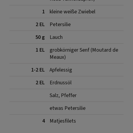
1
kleine weiße Zwiebel
2 EL
Petersilie
50 g
Lauch
1 EL
grobkörniger Senf (Moutard de
Meaux)
1-2 EL
Apfelessig
2 EL
Erdnussöl
Salz, Pfeffer
etwas Petersilie
4
Matjesfilets