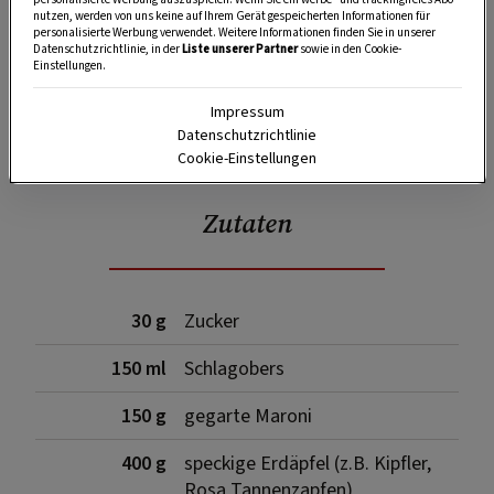
nutzen, werden von uns keine auf Ihrem Gerät gespeicherten Informationen für
personalisierte Werbung verwendet. Weitere Informationen finden Sie in unserer
Datenschutzrichtlinie, in der
Liste unserer Partner
sowie in den Cookie-
Einstellungen.
Impressum
SPEICHERN
DRUCKEN
Datenschutzrichtlinie
Cookie-Einstellungen
Zutaten
30 g
Zucker
150 ml
Schlagobers
150 g
gegarte Maroni
400 g
speckige Erdäpfel (z.B. Kipfler,
Rosa Tannenzapfen)