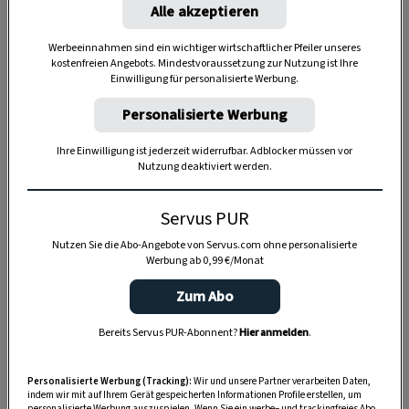
Alle akzeptieren
Werbeeinnahmen sind ein wichtiger wirtschaftlicher Pfeiler unseres
kostenfreien Angebots. Mindestvoraussetzung zur Nutzung ist Ihre
Einwilligung für personalisierte Werbung.
Personalisierte Werbung
Anzeige
Ihre Einwilligung ist jederzeit widerrufbar. Adblocker müssen vor
Nutzung deaktiviert werden.
Servus PUR
Nutzen Sie die Abo-Angebote von Servus.com ohne personalisierte
Werbung ab 0,99 €/Monat
Zum Abo
Bereits Servus PUR-Abonnent?
Hier anmelden
.
Personalisierte Werbung (Tracking):
Wir und unsere Partner verarbeiten Daten,
indem wir mit auf Ihrem Gerät gespeicherten Informationen Profile erstellen, um
personalisierte Werbung auszuspielen. Wenn Sie ein werbe– und trackingfreies Abo