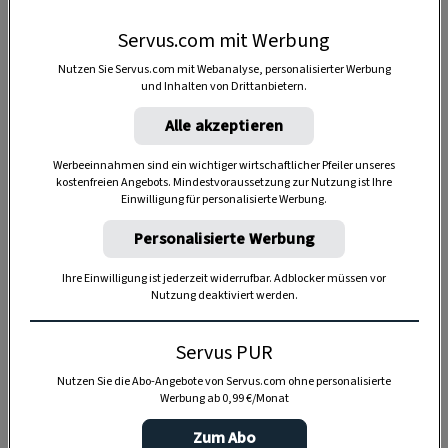
Servus.com mit Werbung
Anzeige
Nutzen Sie Servus.com mit Webanalyse, personalisierter Werbung
und Inhalten von Drittanbietern.
Alle akzeptieren
Werbeeinnahmen sind ein wichtiger wirtschaftlicher Pfeiler unseres
kostenfreien Angebots. Mindestvoraussetzung zur Nutzung ist Ihre
Einwilligung für personalisierte Werbung.
Personalisierte Werbung
Ihre Einwilligung ist jederzeit widerrufbar. Adblocker müssen vor
Nutzung deaktiviert werden.
Servus PUR
Nutzen Sie die Abo-Angebote von Servus.com ohne personalisierte
Werbung ab 0,99 €/Monat
Zum Abo