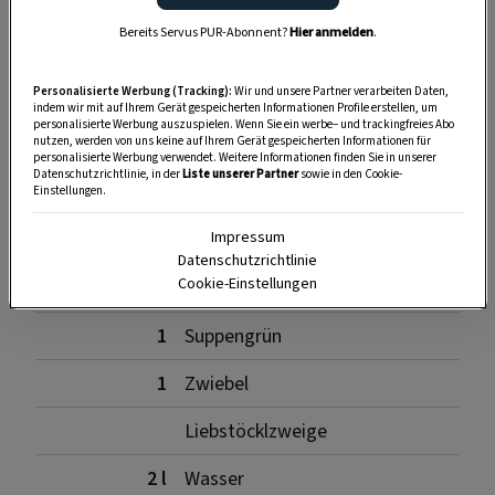
SPEICHERN
DRUCKEN
Bereits Servus PUR-Abonnent?
Hier anmelden
.
Zutaten für die Suppe
Personalisierte Werbung (Tracking):
Wir und unsere Partner verarbeiten Daten,
indem wir mit auf Ihrem Gerät gespeicherten Informationen Profile erstellen, um
personalisierte Werbung auszuspielen. Wenn Sie ein werbe– und trackingfreies Abo
nutzen, werden von uns keine auf Ihrem Gerät gespeicherten Informationen für
personalisierte Werbung verwendet. Weitere Informationen finden Sie in unserer
Datenschutzrichtlinie, in der
Liste unserer Partner
sowie in den Cookie-
500 g
Hühnerklein
Einstellungen.
Impressum
500 g
Beinfleisch vom Rind
Datenschutzrichtlinie
Cookie-Einstellungen
500 g
Fleischknochen
1
Suppengrün
1
Zwiebel
Liebstöcklzweige
2 l
Wasser