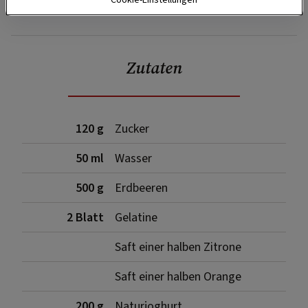
SPEICHERN
DRUCKEN
Zutaten
120 g
Zucker
50 ml
Wasser
500 g
Erdbeeren
2 Blatt
Gelatine
Saft einer halben Zitrone
Saft einer halben Orange
200 g
Naturjoghurt