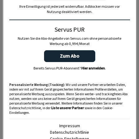
Ihre Einwilligung ist jederzeit widerrufbar. Adblocker müssen vor
Nutzung deaktiviert werden.
Anzeige
Servus PUR
Nutzen Sie die Abo-Angebote von Servus.com ohne personalisierte
Werbung ab 0,99 €/Monat
Zum Abo
Bereits Servus PUR-Abonnent?
Hier anmelden
.
Personalisierte Werbung (Tracking):
Wir und unsere Partner verarbeiten Daten,
indem wir mit auf Ihrem Gerät gespeicherten Informationen Profile erstellen, um
personalisierte Werbung auszuspielen. Wenn Sie ein werbe– und trackingfreies Abo
nutzen, werden von uns keine auf Ihrem Gerät gespeicherten Informationen für
personalisierte Werbung verwendet. Weitere Informationen finden Sie in unserer
Datenschutzrichtlinie, in der
Liste unserer Partner
sowie in den Cookie-
Einstellungen.
Impressum
Datenschutzrichtlinie
Cookie-Einstellungen